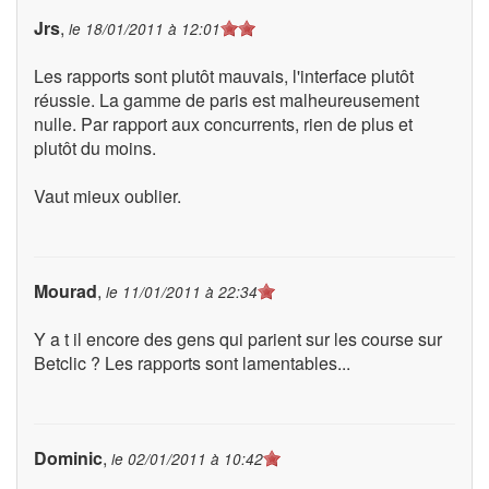
Jrs
,
le
18/01/2011 à 12:01
Les rapports sont plutôt mauvais, l'interface plutôt
réussie. La gamme de paris est malheureusement
nulle. Par rapport aux concurrents, rien de plus et
plutôt du moins.
Vaut mieux oublier.
Mourad
,
le
11/01/2011 à 22:34
Y a t il encore des gens qui parient sur les course sur
Betclic ? Les rapports sont lamentables...
Dominic
,
le
02/01/2011 à 10:42