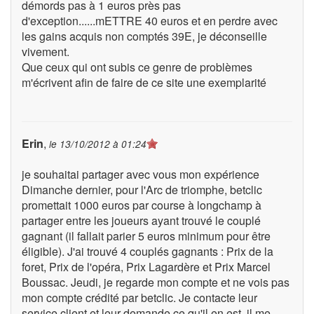
démords pas à 1 euros près pas
d'exception......mETTRE 40 euros et en perdre avec
les gains acquis non comptés 39E, je déconseille
vivement.
Que ceux qui ont subis ce genre de problèmes
m'écrivent afin de faire de ce site une exemplarité
Erin
,
le
13/10/2012 à 01:24
je souhaitai partager avec vous mon expérience
Dimanche dernier, pour l'Arc de triomphe, betclic
promettait 1000 euros par course à longchamp à
partager entre les joueurs ayant trouvé le couplé
gagnant (il fallait parier 5 euros minimum pour être
éligible). J'ai trouvé 4 couplés gagnants : Prix de la
foret, Prix de l'opéra, Prix Lagardère et Prix Marcel
Boussac. Jeudi, je regarde mon compte et ne vois pas
mon compte crédité par betclic. Je contacte leur
service client et leur demande ce qu'il en est. il me