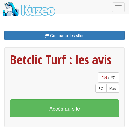
Comparer les sites
Betclic Turf : les avis
18
/ 20
PC
Mac
Accès au site