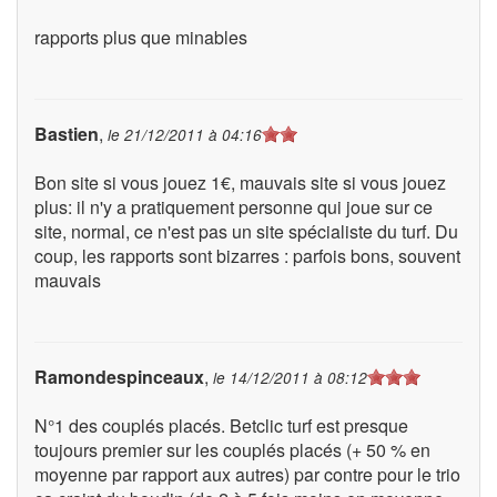
rapports plus que minables
Bastien
,
le
21/12/2011 à 04:16
Bon site si vous jouez 1€, mauvais site si vous jouez
plus: il n'y a pratiquement personne qui joue sur ce
site, normal, ce n'est pas un site spécialiste du turf. Du
coup, les rapports sont bizarres : parfois bons, souvent
mauvais
Ramondespinceaux
,
le
14/12/2011 à 08:12
N°1 des couplés placés. Betclic turf est presque
toujours premier sur les couplés placés (+ 50 % en
moyenne par rapport aux autres) par contre pour le trio