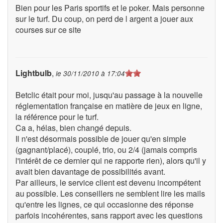
Bien pour les Paris sportifs et le poker. Mais personne
sur le turf. Du coup, on perd de l argent a jouer aux
courses sur ce site
Lightbulb
,
le
30/11/2010 à 17:04
Betclic était pour moi, jusqu'au passage à la nouvelle
réglementation française en matière de jeux en ligne,
la référence pour le turf.
Ca a, hélas, bien changé depuis.
Il n'est désormais possible de jouer qu'en simple
(gagnant/placé), couplé, trio, ou 2/4 (jamais compris
l'intérêt de ce dernier qui ne rapporte rien), alors qu'il y
avait bien davantage de possibilités avant.
Par ailleurs, le service client est devenu incompétent
au possible. Les conseillers ne semblent lire les mails
qu'entre les lignes, ce qui occasionne des réponse
parfois incohérentes, sans rapport avec les questions