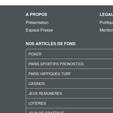
A PROPOS
LEGA
Présentation
Politiq
Espace Presse
Mention
NOS ARTICLES DE FOND
POKER
PARIS SPORTIFS PRONOSTICS
PARIS HIPPIQUES TURF
CASINOS
JEUX REMUNERES
LOTERIES
JEUX DE GRATTAGE