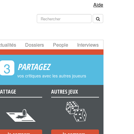
Aide
tualités
Dossiers
People
Interviews
3
PARTAGEZ
vos critiques avec les autres joueurs
ATTAGE
AUTRES JEUX
e
f