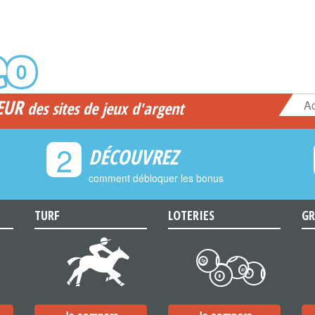
EUR
Ac
des sites de jeux d'argent
2
DÉCOUVREZ
comment débloquer les bonus
TURF
LOTERIES
GR
d
c