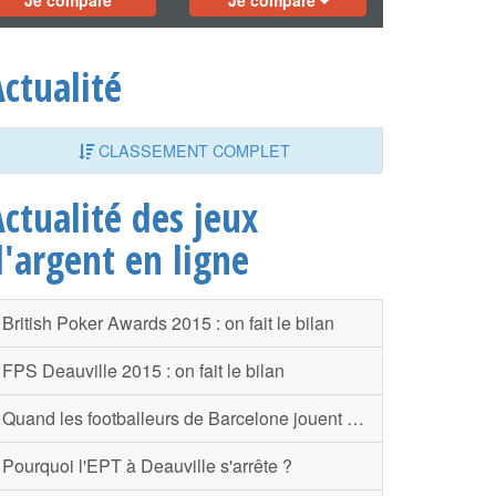
Je compare
Je compare
ctualité
CLASSEMENT COMPLET
ctualité des jeux
d'argent en ligne
British Poker Awards 2015 : on fait le bilan
​FPS Deauville 2015 : on fait le bilan​
Quand les footballeurs de Barcelone jouent au casino
Pourquoi l'EPT à Deauville s'arrête ?