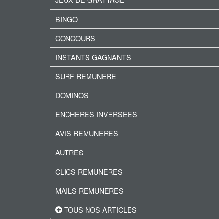
BINGO
CONCOURS
INSTANTS GAGNANTS
SURF REMUNERE
DOMINOS
ENCHERES INVERSEES
AVIS REMUNERES
AUTRES
CLICS REMUNERES
MAILS REMUNERES
TOUS NOS ARTICLES