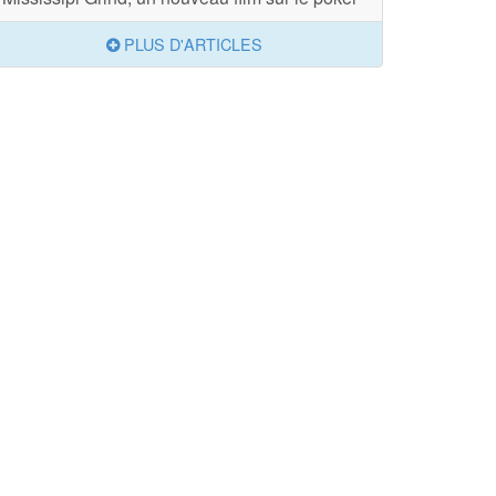
PLUS D'ARTICLES