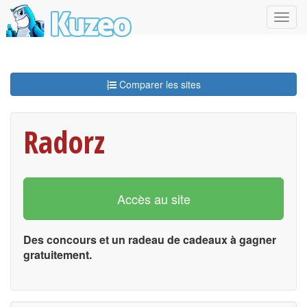
Comparer les sites
Radorz
Accès au site
Des concours et un radeau de cadeaux à gagner
gratuitement.