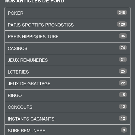
NOS ARTICLES DE FOND
POKER
248
PARIS SPORTIFS PRONOSTICS
120
PARIS HIPPIQUES TURF
96
CASINOS
74
JEUX REMUNERES
31
LOTERIES
25
JEUX DE GRATTAGE
22
BINGO
15
CONCOURS
12
INSTANTS GAGNANTS
12
SURF REMUNERE
9