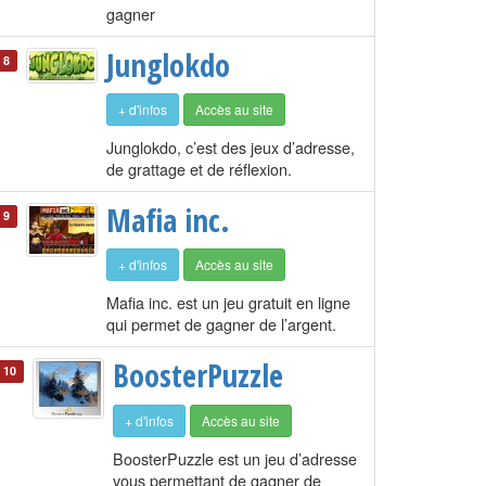
gagner
Junglokdo
8
+ d'infos
Accès au site
Junglokdo, c’est des jeux d’adresse,
de grattage et de réflexion.
Mafia inc.
9
+ d'infos
Accès au site
Mafia inc. est un jeu gratuit en ligne
qui permet de gagner de l’argent.
BoosterPuzzle
10
+ d'infos
Accès au site
BoosterPuzzle est un jeu d’adresse
vous permettant de gagner de