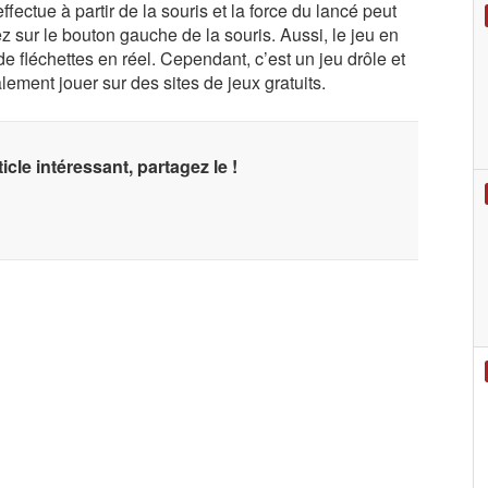
effectue à partir de la souris et la force du lancé peut
 sur le bouton gauche de la souris. Aussi, le jeu en
de fléchettes en réel. Cependant, c’est un jeu drôle et
ement jouer sur des sites de jeux gratuits.
icle intéressant, partagez le !