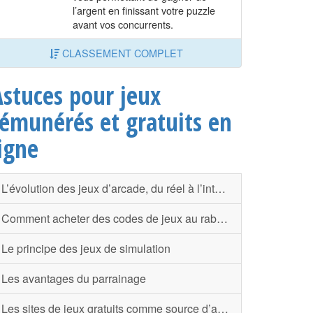
l’argent en finissant votre puzzle
avant vos concurrents.
CLASSEMENT COMPLET
Astuces pour jeux
rémunérés et gratuits en
igne
L’évolution des jeux d’arcade, du réel à l’internet
Comment acheter des codes de jeux au rabais ?
Le principe des jeux de simulation
Les avantages du parrainage
Les sites de jeux gratuits comme source d’amusement et de plaisir