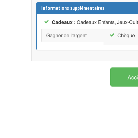
Informations supplémentaires
Cadeaux :
Cadeaux Enfants, Jeux-Cultu
Gagner de l'argent
Chèque
Accè