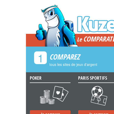
COMPARAT
Le
1
COMPAREZ
tous les sites de jeux d'argent
POKER
PARIS SPORTIFS
a
b