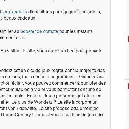
14
jeux gratuits
disponibles pour gagner des points,
es beaux cadeaux !
ssimiler au
booster de compte
pour les instants
plémentaires.
n visitant le site, vous aurez un lien pour pouvoir
erz est un site de jeux regroupant la majorité des
ots croisés, mots codés, anagrammes... Grâce à vos
cription éclair, vous pouvez commencer à cumuler des
ont cumulables à vie et vous permettent ensuite de
 les mots ! En effet, toute personne qui aime les
 site ! Le plus de Wonderz ? Le site incorpore un
ront venir débattre. Le site propose également de
 DreamCentury ! Donc si vous êtes fans de jeux de