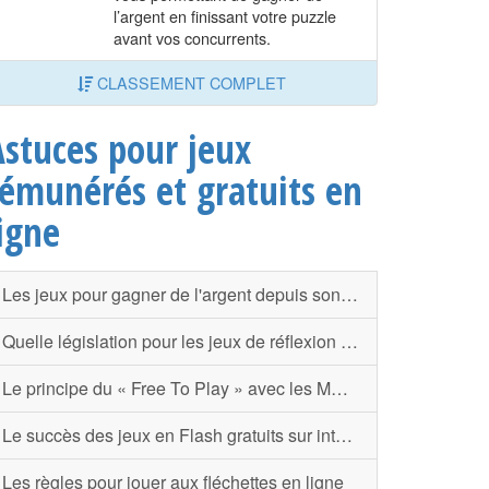
l’argent en finissant votre puzzle
avant vos concurrents.
CLASSEMENT COMPLET
Astuces pour jeux
rémunérés et gratuits en
igne
Les jeux pour gagner de l'argent depuis son iPhone
Quelle législation pour les jeux de réflexion en ligne ?
Le principe du « Free To Play » avec les MMORPG
Le succès des jeux en Flash gratuits sur internet
Les règles pour jouer aux fléchettes en ligne