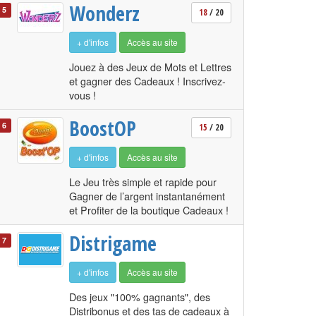
Wonderz
5
18
/ 20
+ d'infos
Accès au site
, Ipod, Electrménageer....
Jouez à des Jeux de Mots et Lettres
et gagner des Cadeaux ! Inscrivez-
vous !
BoostOP
6
15
/ 20
+ d'infos
Accès au site
Le Jeu très simple et rapide pour
Gagner de l’argent instantanément
et Profiter de la boutique Cadeaux !
Distrigame
7
+ d'infos
Accès au site
Des jeux "100% gagnants", des
Distribonus et des tas de cadeaux à