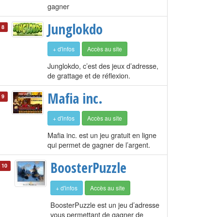
gagner
Junglokdo
8
+ d'infos
Accès au site
Junglokdo, c’est des jeux d’adresse,
de grattage et de réflexion.
Mafia inc.
9
+ d'infos
Accès au site
Mafia inc. est un jeu gratuit en ligne
qui permet de gagner de l’argent.
BoosterPuzzle
10
+ d'infos
Accès au site
BoosterPuzzle est un jeu d’adresse
vous permettant de gagner de