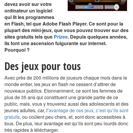
devez avoir sur votre
ordinateur un logiciel
qui lit les programmes
en Flash, tel que Adobe Flash Player. Ce sont pour la
plupart des mini-jeux, que vous pouvez trouver sur des
sites gratuits tels que
Prizee
. Depuis quelques années,
ils font une ascension fulgurante sur internet.
Pourquoi ?
Des jeux pour tous
Avec près de 200 millions de joueurs chaque mois dans le
monde entier, les jeux en flash ne cessent d’attirer de
nouveaux publics. Etonnamment, ce sont les femmes de
plus de 35 ans qui constituent une grande partie de ce
public, mais, vous y trouverez aussi des adolescents et des
jeunes adultes, car, l’
avantage de ces jeux, c’est qu’ils sont
gratuits
, ou coûtent peu chers, et, sont donc accessibles à
tous. De plus, leur avantage est qu’ils sont peu lourds donc
très rapides à télécharger.