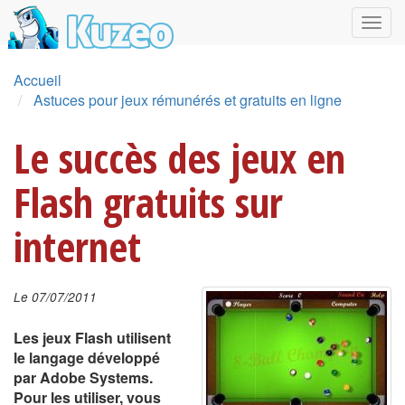
Accueil
Astuces pour jeux rémunérés et gratuits en ligne
Le succès des jeux en
Flash gratuits sur
internet
Le 07/07/2011
Les jeux Flash utilisent
le langage développé
par Adobe Systems.
Pour les utiliser, vous