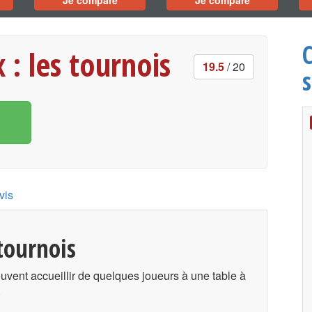
Je compare
Je compare
: les tournois
19.5
/ 20
s
vis
tournois
peuvent accueillir de quelques joueurs à une table à
.