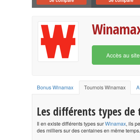
Je compare
Je compare
Winamax 
Accès au site
Bonus Winamax
Tournois Winamax
A
Les différents types de 
Il en existe différents types sur
Winamax
, ils 
des milliers sur des centaines en même temps