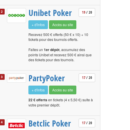
Unibet Poker
2
19
/ 20
+ d'infos
Accès au site
Recevez 500 € offerts (50 € x 10) + 10
tickets pour des tournois offerts.
Faîtes un
1er dépôt
, accumulez des
points Unibet et recevez 500 € ainsi que
des tickets pour des tournois.
PartyPoker
3
17
/ 20
+ d'infos
Accès au site
22 € offerts
en tickets (4 x 5,50 €) suite à
votre premier dépôt.
Betclic Poker
4
17
/ 20