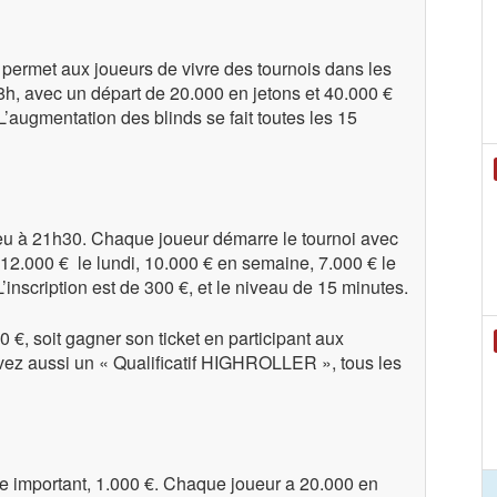
permet aux joueurs de vivre des tournois dans les
8h, avec un départ de 20.000 en jetons et 40.000 €
L’augmentation des blinds se fait toutes les 15
lieu à 21h30. Chaque joueur démarre le tournoi avec
 12.000 € le lundi, 10.000 € en semaine, 7.000 € le
’inscription est de 300 €, et le niveau de 15 minutes.
00 €, soit gagner son ticket en participant aux
 avez aussi un « Qualificatif HIGHROLLER », tous les
ée important, 1.000 €. Chaque joueur a 20.000 en