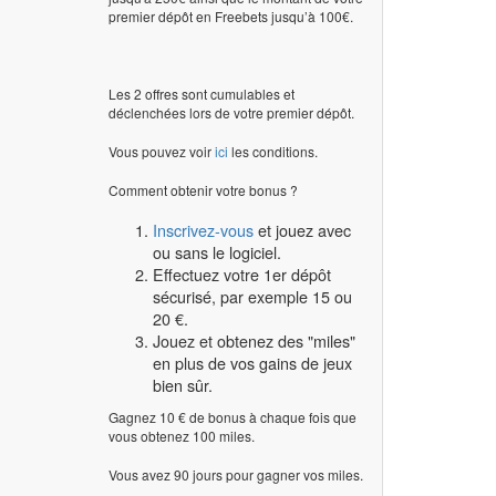
premier dépôt en Freebets jusqu’à 100€.
Les 2 offres sont cumulables et
déclenchées lors de votre premier dépôt.
Vous pouvez voir
ici
les conditions.
Comment obtenir votre bonus ?
Inscrivez-vous
et jouez avec
ou sans le logiciel.
Effectuez votre 1er dépôt
sécurisé, par exemple 15 ou
20 €.
Jouez et obtenez des "miles"
en plus de vos gains de jeux
bien sûr.
Gagnez 10 € de bonus à chaque fois que
vous obtenez 100 miles.
Vous avez 90 jours pour gagner vos miles.