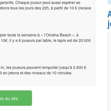
 garantis. Chaque joueur peut aussi espérer se
ations tous les jours des 22h, à partir de 10 € (recave
A
ciper toute la semaine à « l’Omaha Beach », à
10€, il y a 6 joueurs par table, le tapis est de 20.000
n, les joueurs peuvent remporter jusqu'à 2.500 €
00 en jetons et des niveaux de 10 minutes.
s au site