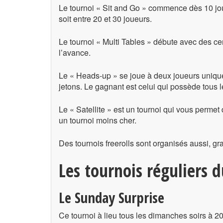
Le tournoi « Sit and Go » commence dès 10 joue
soit entre 20 et 30 joueurs.
Le tournoi « Multi Tables » débute avec des cent
l’avance.
Le « Heads-up » se joue à deux joueurs uni
jetons. Le gagnant est celui qui possède tous 
Le « Satellite » est un tournoi qui vous permet
un tournoi moins cher.
Des tournois freerolls sont organisés aussi, gr
Les tournois réguliers d
Le Sunday Surprise
Ce tournoi à lieu tous les dimanches soirs à 20h