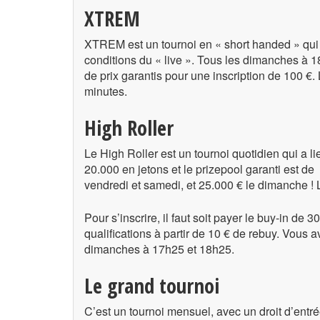
XTREM
XTREM est un tournoi en « short handed » qui 
conditions du « live ». Tous les dimanches à 1
de prix garantis pour une inscription de 100 €. 
minutes.
High Roller
Le High Roller est un tournoi quotidien qui a 
20.000 en jetons et le prizepool garanti est de
vendredi et samedi, et 25.000 € le dimanche ! L
Pour s’inscrire, il faut soit payer le buy-in de 3
qualifications à partir de 10 € de rebuy. Vous
dimanches à 17h25 et 18h25.
Le grand tournoi
C’est un tournoi mensuel, avec un droit d’entr