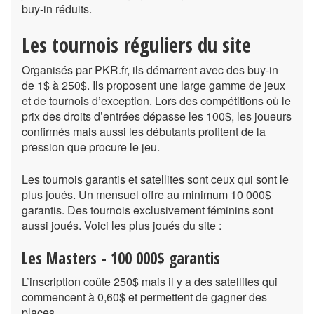
buy-in réduits.
Les tournois réguliers du site
Organisés par PKR.fr, ils démarrent avec des buy-in
de 1$ à 250$. Ils proposent une large gamme de jeux
et de tournois d’exception. Lors des compétitions où le
prix des droits d’entrées dépasse les 100$, les joueurs
confirmés mais aussi les débutants profitent de la
pression que procure le jeu.
Les tournois garantis et satellites sont ceux qui sont le
plus joués. Un mensuel offre au minimum 10 000$
garantis. Des tournois exclusivement féminins sont
aussi joués. Voici les plus joués du site :
Les Masters - 100 000$ garantis
L’inscription coûte 250$ mais il y a des satellites qui
commencent à 0,60$ et permettent de gagner des
places.