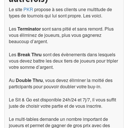
Le site
PKR
propose à ses clients une multitude de
types de tournois qui lui sont propre. Les voici.
Les
Terminator
sont sans pitié et sans remord. Plus
vous éliminez de joueurs, plus vous gagnerez
beaucoup d’argent.
Les
Break Thru
sont des évènements dans lesquels
vous devez battre les deux tiers de joueurs pour tripler
votre somme d’argent.
Au
Double Thru
, vous devez éliminer la moitié des
participants pour pouvoir doubler votre buy-in.
Le Sit & Go est disponible 24h/24 et 7j/7, il vous suffit
juste de choisir votre partie et de vous inscrire.
Le multi-tables demande un nombre important de
joueurs et permet de gagner de gros prix avec des