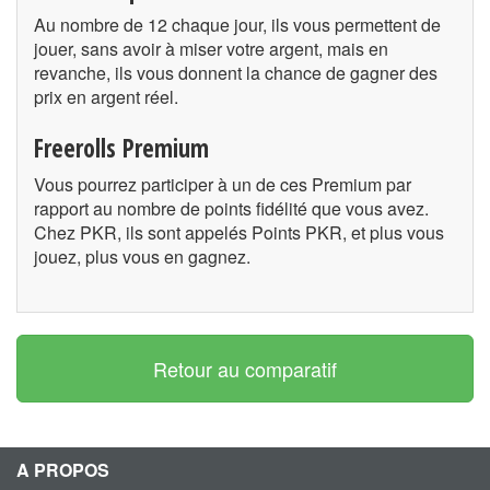
Au nombre de 12 chaque jour, ils vous permettent de
jouer, sans avoir à miser votre argent, mais en
revanche, ils vous donnent la chance de gagner des
prix en argent réel.
Freerolls Premium
Vous pourrez participer à un de ces Premium par
rapport au nombre de points fidélité que vous avez.
Chez PKR, ils sont appelés Points PKR, et plus vous
jouez, plus vous en gagnez.
Retour au comparatif
A PROPOS