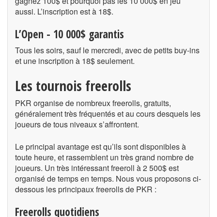
gagnez 100$ et pourquoi pas les 10 000$ en jeu
aussi. L’inscription est à 18$.
L’Open - 10 000$ garantis
Tous les soirs, sauf le mercredi, avec de petits buy-ins
et une inscription à 18$ seulement.
Les tournois freerolls
PKR organise de nombreux freerolls, gratuits,
généralement très fréquentés et au cours desquels les
joueurs de tous niveaux s’affrontent.
Le principal avantage est qu’ils sont disponibles à
toute heure, et rassemblent un très grand nombre de
joueurs. Un très intéressant freeroll à 2 500$ est
organisé de temps en temps. Nous vous proposons ci-
dessous les principaux freerolls de PKR :
Freerolls quotidiens