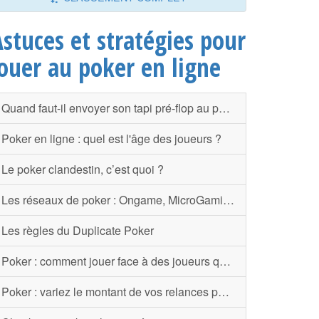
stuces et stratégies pour
jouer au poker en ligne
Quand faut-il envoyer son tapi pré-flop au poker ?
Poker en ligne : quel est l'âge des joueurs ?
Le poker clandestin, c’est quoi ?
Les réseaux de poker : Ongame, MicroGaming, PartyGaming, iPoker…
Les règles du Duplicate Poker
Poker : comment jouer face à des joueurs qui ont de gros tapis ?
Poker : variez le montant de vos relances pour déconcerter la table