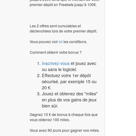
premier dépôt en Freebets jusqu’à 100€.
Les 2 offres sont cumulables et
déclenchées lors de votre premier dépôt.
Vous pouvez voir
ici
les conditions.
Comment obtenir votre bonus ?
Inscrivez-vous
et jouez avec
ou sans le logiciel.
Effectuez votre 1er dépôt
sécurisé, par exemple 15 ou
20 €.
Jouez et obtenez des "miles"
en plus de vos gains de jeux
bien sûr.
Gagnez 10 € de bonus à chaque fois que
vous obtenez 100 miles.
Vous avez 90 jours pour gagner vos miles.