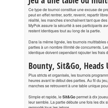
Jeu à une table ou mult
Ce type de tournoi constitue une excuse de prem
peut en effet rentrer, sortir, revenir, repartir l
réalité, les manches s'enchaînent tant que des
MyPok assure la sécurité à ses participants av
restent identiques tout au long de la partie.
Dans la même lignée, les tournois multitables 
parties à un nombre illimité de concurrents. Le
identique doivent cependant rajouter les frais d
Bounty, Sit&Go, Heads 
Plus stricts et organisés, les tournois program
heures avant le début des parties. Au fil du jeu
manches se retrouvent à une table unique pour 
Simple et rapide, le
Sit&Go
permet à dix joue
leur semble. La partie débute une fois les dix 
remporté tous les jetons.