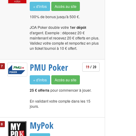
+ d'infos
Accès au site
100% de bonus jusqu'à 500 €.
JOA Poker double votre
1er dépôt
d'argent. Exemple : déposez 20 €
maintenant et recevez 20 € offerts en plus.
Validez votre compte et remportez en plus
un ticket tournoi à 10 € offert.
PMU Poker
7
19
/ 20
+ d'infos
Accès au site
25 € offerts
pour commencer à jouer.
En validant votre compte dans les 15
jours.
MyPok
8