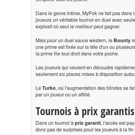
Dans le genre intime, MyPok ne fait pas dans 
joueurs un véritable tournoi en duel avec seu
explosif où seul le meilleur peut gagner.
Mais pour un duel sauce western, le
Bounty
re
une prime est fixée sur la tête d'un ou plusieur
la prime file tout droit dans votre poche.
Les joueurs qui veulent en découdre rapidemen
seulement six places mises à disposition autour
Le
Turbo
, où l'augmentation des blindes se fai
par un joueur ou un affilié.
Tournois à prix garantis
Dans un tournoi à
prix garanti
, l'accès est pa
donc pas de surprises pour les joueurs à la fin 