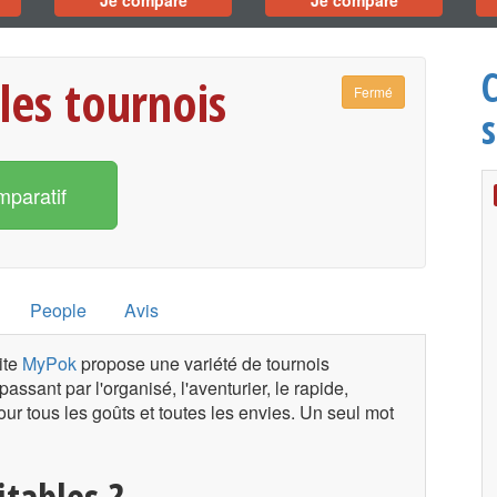
Je compare
Je compare
les tournois
Fermé
s
mparatif
People
Avis
ite
MyPok
propose une variété de tournois
ssant par l'organisé, l'aventurier, le rapide,
pour tous les goûts et toutes les envies. Un seul mot