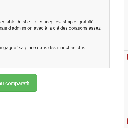
rentable du site. Le concept est simple: gratuité
rais d'admission avec à la clé des dotations assez
our gagner sa place dans des manches plus
au comparatif