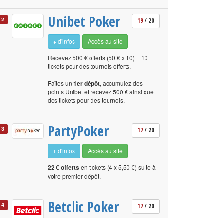
Unibet Poker
2
19
/ 20
+ d'infos
Accès au site
Recevez 500 € offerts (50 € x 10) + 10
tickets pour des tournois offerts.
Faîtes un
1er dépôt
, accumulez des
points Unibet et recevez 500 € ainsi que
des tickets pour des tournois.
PartyPoker
3
17
/ 20
+ d'infos
Accès au site
22 € offerts
en tickets (4 x 5,50 €) suite à
votre premier dépôt.
Betclic Poker
4
17
/ 20