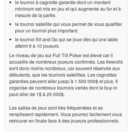
le tournoi à cagnotte garantie dont un montant
minimum est mis en jeu et qui augmente au fur et à
mesure de la partie.
le tournoi satellite qui vous permet de vous qualifier
pour un tournoi plus important.
le tournoi Sit and Go qui se joue dès qu’une table
atteint 9 à 10 joueurs.
Le niveau de jeu sur Full Tilt Poker est élevé car il
accueille de nombreux joueurs confirmés. Les freerolls
sont donc moins nombreux, car souvent réservés aux
débutants, que les tournois satellites. Les cagnottes
garanties peuvent aller jusqu’à 1 500 000$ et plus. Il
organise de nombreux tournois variés dont le buy-in
peut aller de 1$ à 25 000$.
Les salles de jeux sont très fréquentées et se
remplissent rapidement. Vous pourrez facilement vous
retrouver en finale face à des joueurs professionnels.