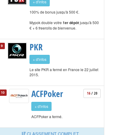
+ d'infos
100% de bonus jusqu'à 500 €.
Mypok double votre
1er dépôt
jusqu'à 500
€ + 6 freerolls de bienvenue.
PKR
9
+ d'infos
Le site PKR a fermé en France le 22 juillet
2015.
ACFPoker
10
16
/ 20
+ d'infos
ACFPoker a fermé.
CLASSEMENT COMPLET