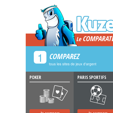
COMPARAT
Le
1
COMPAREZ
tous les sites de jeux d'argent
POKER
PARIS SPORTIFS
a
b