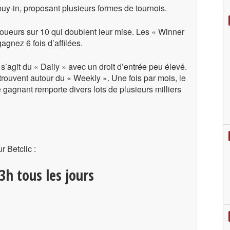
buy-in, proposant plusieurs formes de tournois.
joueurs sur 10 qui doublent leur mise. Les « Winner
agnez 6 fois d’affilées.
 s’agit du « Daily » avec un droit d’entrée peu élevé.
rouvent autour du « Weekly ». Une fois par mois, le
 gagnant remporte divers lots de plusieurs milliers
r Betclic :
3h tous les jours