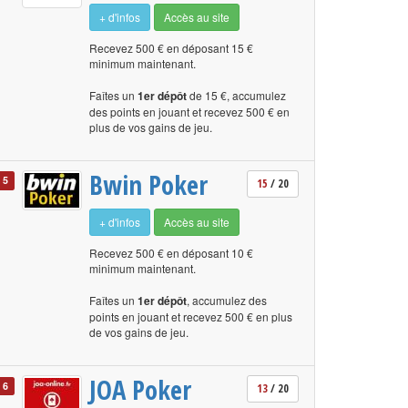
+ d'infos
Accès au site
Recevez 500 € en déposant 15 €
minimum maintenant.
Faîtes un
1er dépôt
de 15 €, accumulez
des points en jouant et recevez 500 € en
plus de vos gains de jeu.
Bwin Poker
5
15
/ 20
+ d'infos
Accès au site
Recevez 500 € en déposant 10 €
minimum maintenant.
Faîtes un
1er dépôt
, accumulez des
points en jouant et recevez 500 € en plus
de vos gains de jeu.
JOA Poker
6
13
/ 20