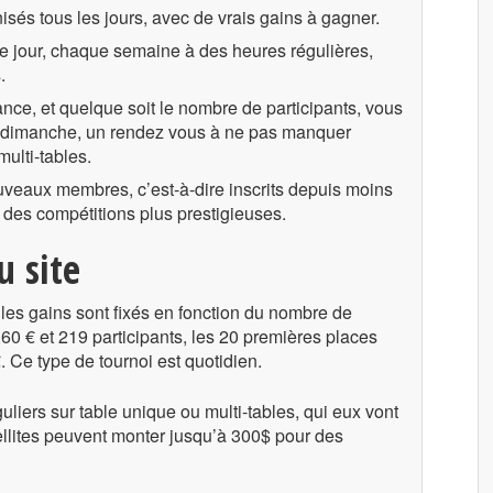
nisés tous les jours, avec de vrais gains à gagner.
ue jour, chaque semaine à des heures régulières,
.
vance, et quelque soit le nombre de participants, vous
 dimanche, un rendez vous à ne pas manquer
ulti-tables.
veaux membres, c’est-à-dire inscrits depuis moins
r des compétitions plus prestigieuses.
u site
t les gains sont fixés en fonction du nombre de
60 € et 219 participants, les 20 premières places
 Ce type de tournoi est quotidien.
liers sur table unique ou multi-tables, qui eux vont
llites peuvent monter jusqu’à 300$ pour des