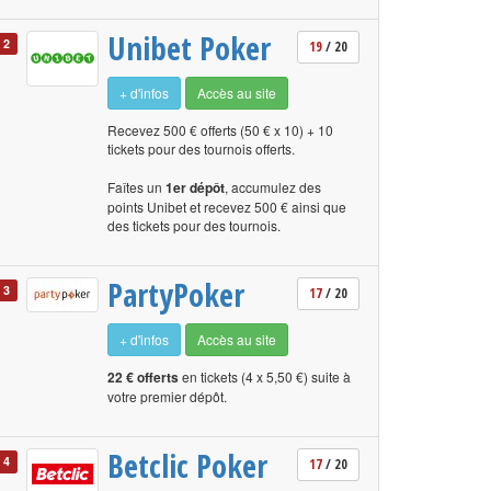
Unibet Poker
2
19
/ 20
+ d'infos
Accès au site
Recevez 500 € offerts (50 € x 10) + 10
tickets pour des tournois offerts.
Faîtes un
1er dépôt
, accumulez des
points Unibet et recevez 500 € ainsi que
des tickets pour des tournois.
PartyPoker
3
17
/ 20
+ d'infos
Accès au site
22 € offerts
en tickets (4 x 5,50 €) suite à
votre premier dépôt.
Betclic Poker
4
17
/ 20