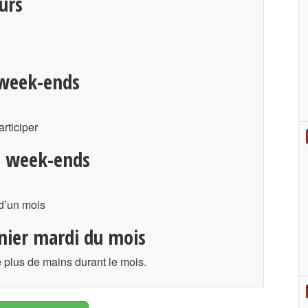
urs
 week-ends
articiper
es week-ends
d’un mois
rnier mardi du mois
e plus de mains durant le mois.