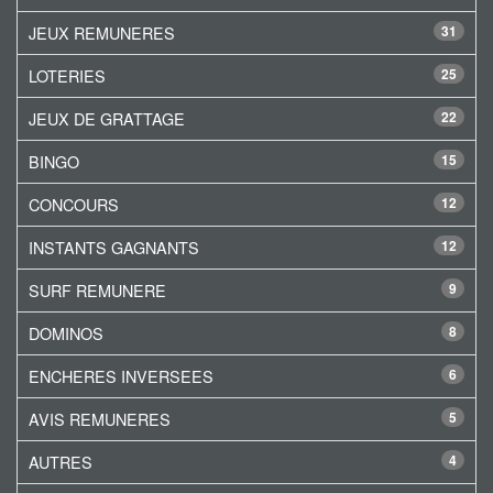
JEUX REMUNERES
31
LOTERIES
25
JEUX DE GRATTAGE
22
BINGO
15
CONCOURS
12
INSTANTS GAGNANTS
12
SURF REMUNERE
9
DOMINOS
8
ENCHERES INVERSEES
6
AVIS REMUNERES
5
AUTRES
4