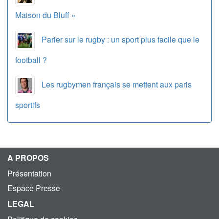
Maison du Bluff »
Parier sur le rugby : un sport plus facile que le
football ?
Les rugbymen français se mettent aux paris
sportifs
A PROPOS
Présentation
Espace Presse
LEGAL