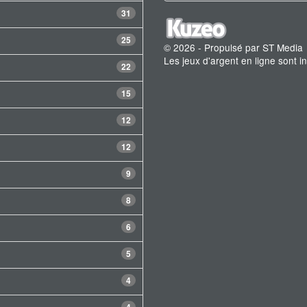
31
25
© 2026 - Propulsé par ST Media
Les jeux d'argent en ligne sont 
22
15
12
12
9
8
6
5
4