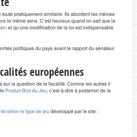
nte
oute pratiquement similaire. Ils abordent les mêmes
 dans le même sens. C’est heureux quand on sait que la
ain
et qu’une modification de la loi est indispensable
orités politiques du pays avant le rapport du sénateur
scalités européennes
 sur la question de la fiscalité. Comme les autres il
 le
Produit Brut du Jeu
, c’est-à-dire à posteriori de la
nte selon le type de jeu
développé par le site :