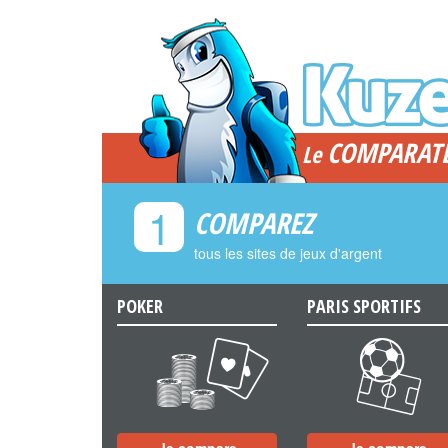
COMPARAT
Le
1
COMPAREZ
tous les sites de jeux d'argent
POKER
PARIS SPORTIFS
a
b