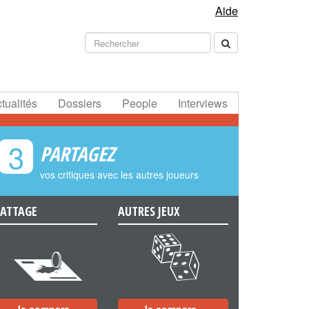
Aide
tualités
Dossiers
People
Interviews
3
PARTAGEZ
vos critiques avec les autres joueurs
ATTAGE
AUTRES JEUX
e
f