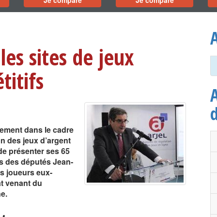
Je compare
Je compare
A
les sites de jeux
titifs
A
nement dans le cadre
on des jeux d’argent
de présenter ses 65
ts des députés Jean-
es joueurs eux-
t venant du
ne.