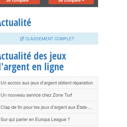
Je compare
Je compare
ctualité
CLASSEMENT COMPLET
ctualité des jeux
d'argent en ligne
Un accroc aux jeux d’argent obtient réparation
Un nouveau service chez Zone Turf
Clap de fin pour les jeux d’argent aux États-Unis ?
Sur qui parier en Europa League ?