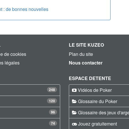
nt : de bonnes nouvelles
L
LE SITE KUZEO
ue de cookies
Plan du site
s légales
Nous contacter
ESPACE DETENTE
Vidéos de Poker
248
Glossaire du Poker
120
Glossaire des jeux d'arg
96
Jouez gratuitement
74