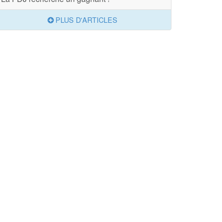
PLUS D'ARTICLES