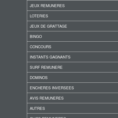
JEUX REMUNERES
LOTERIES
JEUX DE GRATTAGE
BINGO
CONCOURS
INSTANTS GAGNANTS
SURF REMUNERE
DOMINOS
ENCHERES INVERSEES
AVIS REMUNERES
AUTRES