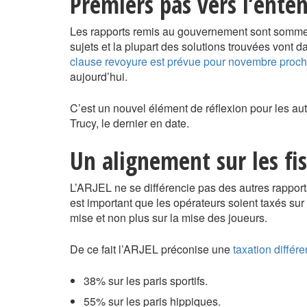
Premiers pas vers l’ente
Les rapports remis au gouvernement sont somme t
sujets et la plupart des solutions trouvées vont
clause revoyure est prévue pour novembre proch
aujourd’hui.
C’est un nouvel élément de réflexion pour les aut
Trucy, le dernier en date.
Un alignement sur les fi
L’ARJEL ne se différencie pas des autres rapports
est important que les opérateurs soient taxés sur
mise et non plus sur la mise des joueurs.
De ce fait l’ARJEL préconise une
taxation différe
38% sur les paris sportifs.
55% sur les paris hippiques.