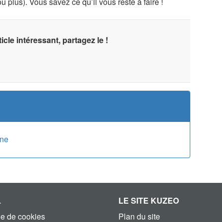
 plus). Vous savez ce qu’il vous reste à faire !
icle intéressant, partagez le !
gne
L
LE SITE KUZEO
ue de cookies
Plan du site