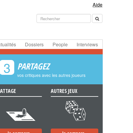
Aide
tualités
Dossiers
People
Interviews
3
PARTAGEZ
vos critiques avec les autres joueurs
ATTAGE
AUTRES JEUX
e
f