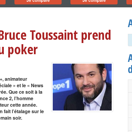
Je compare
Je compare
A
 Bruce Toussaint prend
au poker
A
+, animateur
ciale » et le « News
ée. Que ce soit à la
ance 2, l’homme
teur cette année.
 fait l’étalage sur le
emain soir.