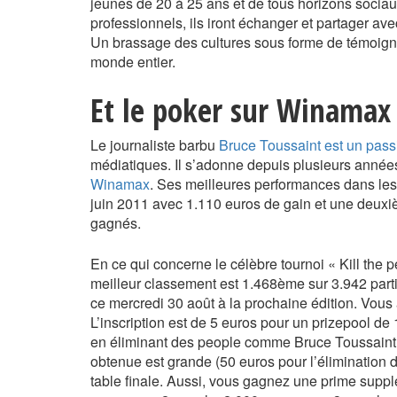
jeunes de 20 à 25 ans et de tous horizons sociaux
professionnels, ils iront échanger et partager a
Un brassage des cultures sous forme de témoigna
monde entier.
Et le poker sur Winamax 
Le journaliste barbu
Bruce Toussaint est un pass
médiatiques. Il s’adonne depuis plusieurs années
Winamax
. Ses meilleures performances dans les 
juin 2011 avec 1.110 euros de gain et une deux
gagnés.
En ce qui concerne le célèbre tournoi « Kill the
meilleur classement est 1.468ème sur 3.942 partici
ce mercredi 30 août à la prochaine édition. Vous a
L’inscription est de 5 euros pour un prizepool d
en éliminant des people comme Bruce Toussaint : p
obtenue est grande (50 euros pour l’élimination 
table finale. Aussi, vous gagnez une prime suppl