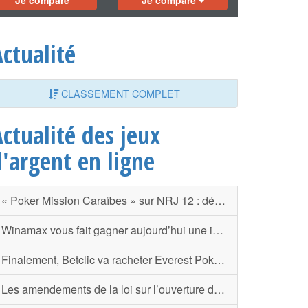
Je compare
Je compare
ctualité
CLASSEMENT COMPLET
ctualité des jeux
d'argent en ligne
« Poker Mission Caraïbes » sur NRJ 12 : déception pour les amateurs de poker
Winamax vous fait gagner aujourd’hui une invitation sur le tournage du nouveau film de Guillaume Canet
Finalement, Betclic va racheter Everest Poker ?
Les amendements de la loi sur l’ouverture des jeux d’argent en ligne qui font polémique