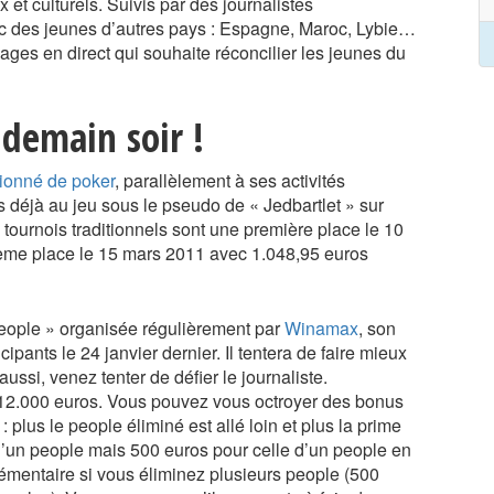
 et culturels. Suivis par des journalistes
vec des jeunes d’autres pays : Espagne, Maroc, Lybie…
ges en direct qui souhaite réconcilier les jeunes du
demain soir !
ionné de poker
, parallèlement à ses activités
 déjà au jeu sous le pseudo de « Jedbartlet » sur
tournois traditionnels sont une première place le 10
ième place le 15 mars 2011 avec 1.048,95 euros
 people » organisée régulièrement par
Winamax
, son
pants le 24 janvier dernier. Il tentera de faire mieux
ussi, venez tenter de défier le journaliste.
e 12.000 euros. Vous pouvez vous octroyer des bonus
lus le people éliminé est allé loin et plus la prime
d’un people mais 500 euros pour celle d’un people en
émentaire si vous éliminez plusieurs people (500