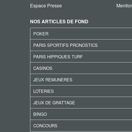
Espace Presse
Mention
NOS ARTICLES DE FOND
POKER
PARIS SPORTIFS PRONOSTICS
PARIS HIPPIQUES TURF
CASINOS
JEUX REMUNERES
LOTERIES
JEUX DE GRATTAGE
BINGO
CONCOURS