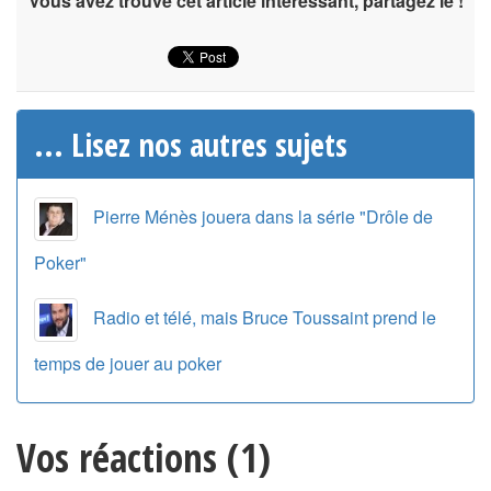
Vous avez trouvé cet article intéressant, partagez le !
... Lisez nos autres sujets
Pierre Ménès jouera dans la série "Drôle de
Poker"
Radio et télé, mais Bruce Toussaint prend le
temps de jouer au poker
Vos réactions (1)