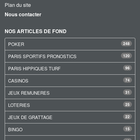
Plan du site
Nous contacter
NOS ARTICLES DE FOND
POKER
248
PARIS SPORTIFS PRONOSTICS
120
PARIS HIPPIQUES TURF
96
CASINOS
74
JEUX REMUNERES
31
LOTERIES
25
JEUX DE GRATTAGE
22
BINGO
15