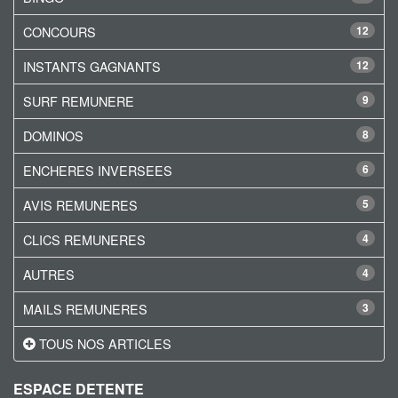
CONCOURS
12
INSTANTS GAGNANTS
12
SURF REMUNERE
9
DOMINOS
8
ENCHERES INVERSEES
6
AVIS REMUNERES
5
CLICS REMUNERES
4
AUTRES
4
MAILS REMUNERES
3
TOUS NOS ARTICLES
ESPACE DETENTE