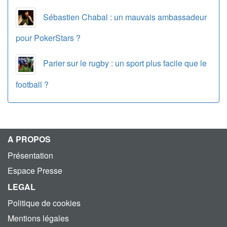
Sébastien Chabal : un mauvais ambassadeur
pour PokerStars ?
Parier sur le rugby : un sport plus facile que le
football ?
A PROPOS
Présentation
Espace Presse
LEGAL
Politique de cookies
Mentions légales