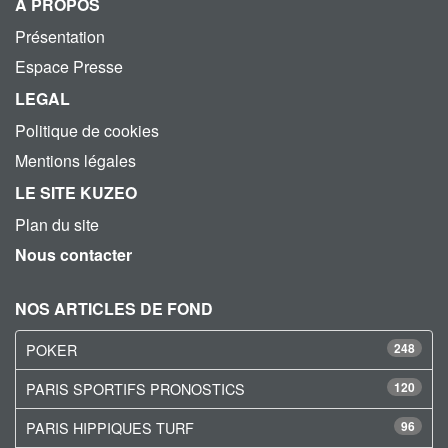
A PROPOS
Présentation
Espace Presse
LEGAL
Politique de cookies
Mentions légales
LE SITE KUZEO
Plan du site
Nous contacter
NOS ARTICLES DE FOND
POKER
248
PARIS SPORTIFS PRONOSTICS
120
PARIS HIPPIQUES TURF
96