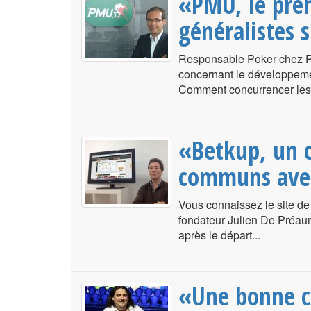
«PMU, le pre
généralistes 
Responsable Poker chez PM
concernant le développeme
Comment concurrencer les 
«Betkup, un 
communs avec
Vous connaissez le site de
fondateur Julien De Préau
après le départ...
«Une bonne c