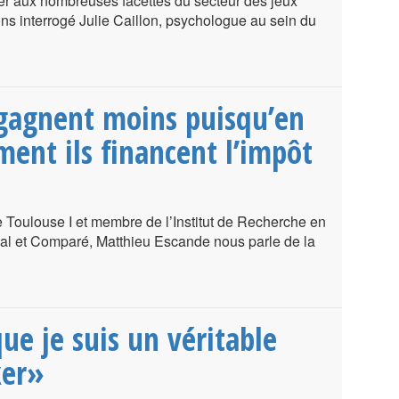
er aux nombreuses facettes du secteur des jeux
ons interrogé Julie Caillon, psychologue au sein du
 gagnent moins puisqu’en
ment ils financent l’impôt
e Toulouse I et membre de l’Institut de Recherche en
nal et Comparé, Matthieu Escande nous parle de la
e je suis un véritable
ker»