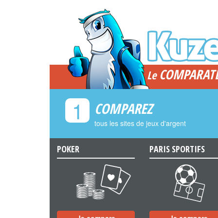
COMPARAT
Le
1
COMPAREZ
tous les sites de jeux d'argent
POKER
PARIS SPORTIFS
a
b