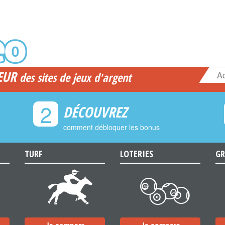
EUR
Ac
des sites de jeux d'argent
2
DÉCOUVREZ
comment débloquer les bonus
TURF
LOTERIES
GR
d
c