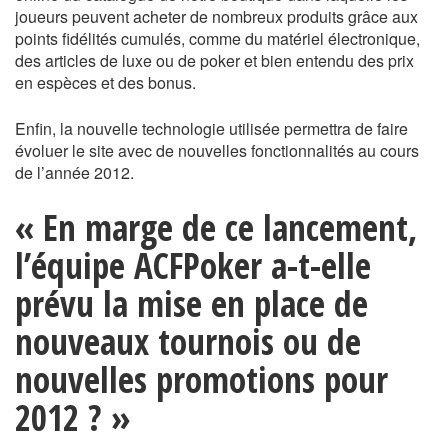
joueurs peuvent acheter de nombreux produits grâce aux
points fidélités cumulés, comme du matériel électronique,
des articles de luxe ou de poker et bien entendu des prix
en espèces et des bonus.
Enfin, la nouvelle technologie utilisée permettra de faire
évoluer le site avec de nouvelles fonctionnalités au cours
de l’année 2012.
« En marge de ce lancement,
l’équipe ACFPoker a-t-elle
prévu la mise en place de
nouveaux tournois ou de
nouvelles promotions pour
2012 ? »