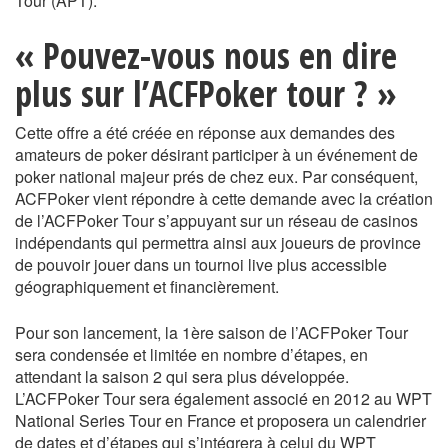
Tour (APT).
« Pouvez-vous nous en dire
plus sur l’ACFPoker tour ? »
Cette offre a été créée en réponse aux demandes des
amateurs de poker désirant participer à un événement de
poker national majeur prés de chez eux. Par conséquent,
ACFPoker vient répondre à cette demande avec la création
de l’ACFPoker Tour s’appuyant sur un réseau de casinos
indépendants qui permettra ainsi aux joueurs de province
de pouvoir jouer dans un tournoi live plus accessible
géographiquement et financièrement.
Pour son lancement, la 1ère saison de l’ACFPoker Tour
sera condensée et limitée en nombre d’étapes, en
attendant la saison 2 qui sera plus développée.
L’ACFPoker Tour sera également associé en 2012 au WPT
National Series Tour en France et proposera un calendrier
de dates et d’étapes qui s’intégrera à celui du WPT