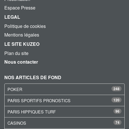
Espace Presse
LEGAL
Politique de cookies
Mentions légales
LE SITE KUZEO
Plan du site
Nous contacter
NOS ARTICLES DE FOND
POKER
248
PARIS SPORTIFS PRONOSTICS
120
PARIS HIPPIQUES TURF
96
CASINOS
74