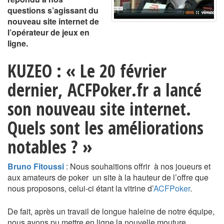
questions s’agissant du
nouveau site internet de
l’opérateur de jeux en
ligne.
KUZEO : « Le 20 février
dernier, ACFPoker.fr a lancé
son nouveau site internet.
Quels sont les améliorations
notables ? »
Bruno Fitoussi
: Nous souhaitions offrir à nos joueurs et
aux amateurs de poker un site à la hauteur de l’offre que
nous proposons, celui-ci étant la vitrine d’
ACFPoker
.
De fait, après un travail de longue haleine de notre équipe,
nous avons pu mettre en ligne la nouvelle mouture