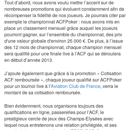
Tout d’abord, nous avons voulu mettre l’accent sur de
nombreuses promotions qui évoluent constamment afin de
récompenser la fidélité de nos joueurs. Je pourrais citer par
exemple le championnat ACFPoker : nous avons mis en
place un classement mensuel grâce auquel les joueurs
pourront gagner, sur l’ensemble du championnat, des prix
d'une valeur globale d'environ 25 000 €. De plus, à l’issue
des 12 mois de championnat, chaque champion mensuel
sera qualifié pour une finale live à l’ACF qui se déroulera
en début d’année 2013.
J’ajoute également que grâce à la promotion « Cotisation
ACF remboursée », chaque joueur qualifié sur ACFPoker
pour un tournoi live à l’
Aviation Club de France
, verra le
montant de sa cotisation remboursée.
Bien évidemment, nous organisons toujours des
qualifications en ligne, passerelles pour l’ACF, le
prestigieux cercle de jeux des Champs-Elysées avec
lequel nous entretenons une relation privilégiée, et ses