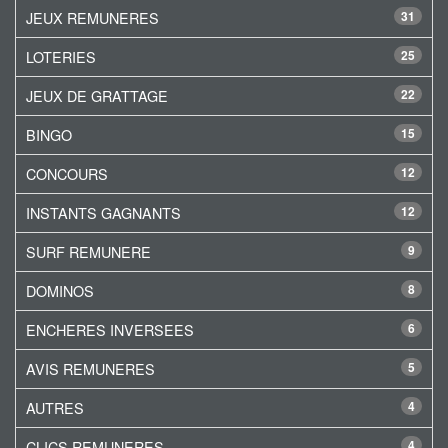
JEUX REMUNERES
31
LOTERIES
25
JEUX DE GRATTAGE
22
BINGO
15
CONCOURS
12
INSTANTS GAGNANTS
12
SURF REMUNERE
9
DOMINOS
8
ENCHERES INVERSEES
6
AVIS REMUNERES
5
AUTRES
4
CLICS REMUNERES
4