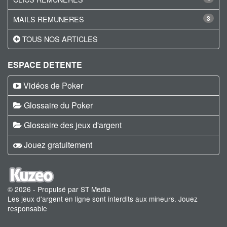
MAILS REMUNERES
3
TOUS NOS ARTICLES
ESPACE DETENTE
Vidéos de Poker
Glossaire du Poker
Glossaire des jeux d'argent
Jouez gratuitement
© 2026 - Propulsé par ST Media
Les jeux d'argent en ligne sont interdits aux mineurs. Jouez
responsable