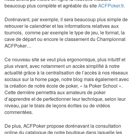
beaucoup plus complète et agréable du site
ACFPoker.fr
.
Dorénavant, par exemple, il sera beaucoup plus simple de
retrouver le calendrier et les informations relatives aux
tournois, comme par exemple le type de jeu, le format, la
cave de départ ou encore le classement du Championnat
ACFPoker…
Ce nouveau site se veut plus ergonomique, plus intuitif et
plus vivant, avec notamment un accès simplifié à notre
actualité grâce à la centralisation de l’accès à nos réseaux
sociaux sur la home page, notre blog mais également avec
la création de notre école de poker, « la Poker School ».
Cette dernière permettra aux amateurs de poker
d’apprendre et de perfectionner leur technique, selon leur
niveau, par le biais de leçons écrites ou de vidéos
commentées.
De plus, ACFPoker propose dorénavant la consultation
online du catalogue de notre boutique dans laquelle les