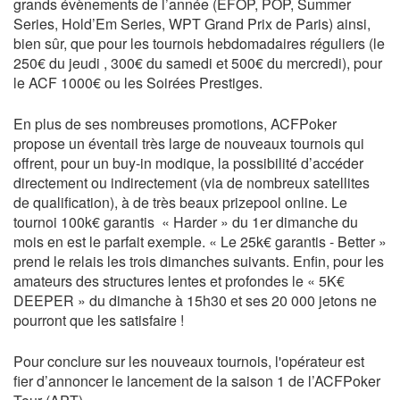
grands évènements de l’année (EFOP, POP, Summer
Series, Hold’Em Series, WPT Grand Prix de Paris) ainsi,
bien sûr, que pour les tournois hebdomadaires réguliers (le
250€ du jeudi , 300€ du samedi et 500€ du mercredi), pour
le ACF 1000€ ou les Soirées Prestiges.
En plus de ses nombreuses promotions, ACFPoker
propose un éventail très large de nouveaux tournois qui
offrent, pour un buy-in modique, la possibilité d’accéder
directement ou indirectement (via de nombreux satellites
de qualification), à de très beaux prizepool online. Le
tournoi 100k€ garantis « Harder » du 1er dimanche du
mois en est le parfait exemple. « Le 25k€ garantis - Better »
prend le relais les trois dimanches suivants. Enfin, pour les
amateurs des structures lentes et profondes le « 5K€
DEEPER » du dimanche à 15h30 et ses 20 000 jetons ne
pourront que les satisfaire !
Pour conclure sur les nouveaux tournois, l'opérateur est
fier d’annoncer le lancement de la saison 1 de l’ACFPoker