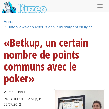
Accueil
Interviews des acteurs des jeux d'argent en ligne
«Betkup, un certain
nombre de points
communs avec le
poker»
Par Julien DE
PREAUMONT, Betkup, le
06/07/2012