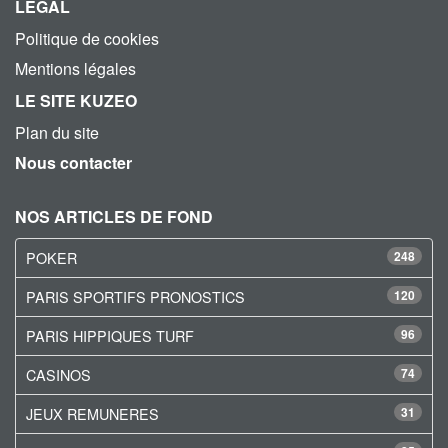
LEGAL
Politique de cookies
Mentions légales
LE SITE KUZEO
Plan du site
Nous contacter
NOS ARTICLES DE FOND
POKER
248
PARIS SPORTIFS PRONOSTICS
120
PARIS HIPPIQUES TURF
96
CASINOS
74
JEUX REMUNERES
31