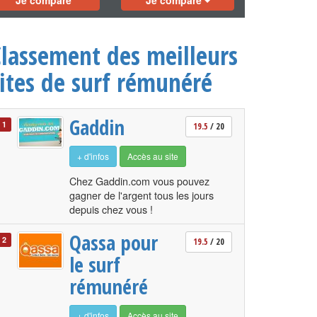
Je compare
Je compare
Classement des meilleurs
sites de surf rémunéré
Gaddin
1
19.5
/ 20
+ d'infos
Accès au site
Chez Gaddin.com vous pouvez
gagner de l'argent tous les jours
depuis chez vous !
Qassa pour
2
19.5
/ 20
le surf
rémunéré
+ d'infos
Accès au site