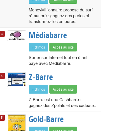
MoneyMillionnaire propose du surf
rémunéré : gagnez des perles et
transformez-les en euros.
Médiabarre
3
+ d'infos
Accès au site
Surfer sur Internet tout en étant
payé avec Médiabarre.
Z-Barre
4
+ d'infos
Accès au site
Z-Barre est une Cashbarre :
gagnez des Zpoints et des cadeaux.
Gold-Barre
5
+ d'infos
Accès au site