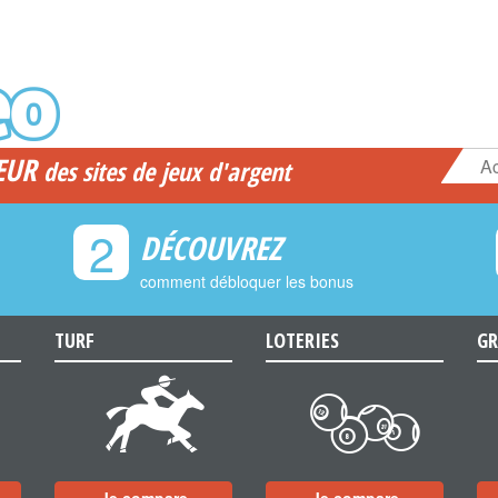
EUR
Ac
des sites de jeux d'argent
2
DÉCOUVREZ
comment débloquer les bonus
TURF
LOTERIES
GR
d
c