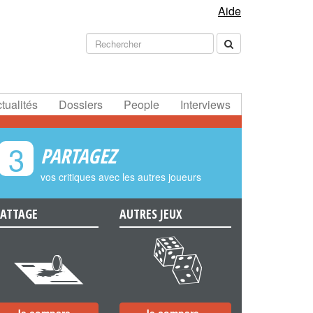
Aide
tualités
Dossiers
People
Interviews
3
PARTAGEZ
vos critiques avec les autres joueurs
ATTAGE
AUTRES JEUX
e
f