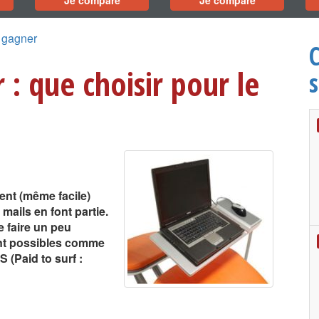
Je compare
Je compare
r gagner
 : que choisir pour le
gent (même facile)
 mails en font partie.
e faire un peu
ont possibles comme
 (Paid to surf :