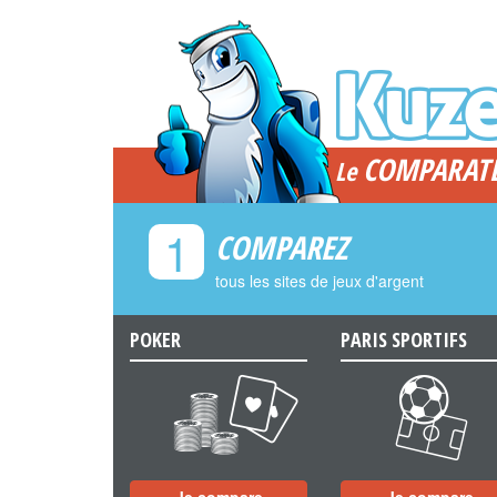
COMPARAT
Le
1
COMPAREZ
tous les sites de jeux d'argent
POKER
PARIS SPORTIFS
a
b