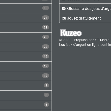
Glossaire des jeux d'arg
96
Jouez gratuitement
74
31
25
© 2026 - Propulsé par ST Media
Les jeux d'argent en ligne sont 
22
15
12
12
9
8
6