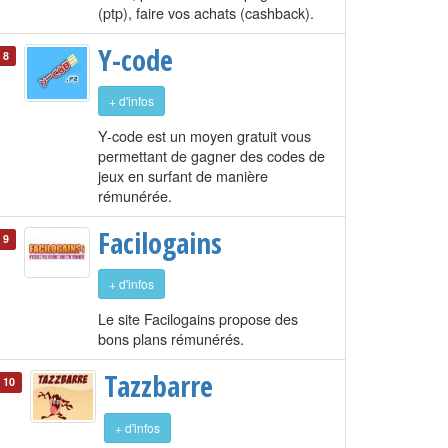
(ptp), faire vos achats (cashback).
Y-code
8
+ d'infos
Y-code est un moyen gratuit vous
permettant de gagner des codes de
jeux en surfant de manière
rémunérée.
Facilogains
9
+ d'infos
Le site Facilogains propose des
bons plans rémunérés.
Tazzbarre
10
+ d'infos