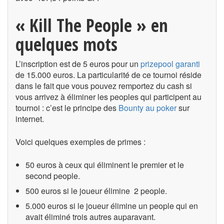
« Kill The People » en
quelques mots
L’inscription est de 5 euros pour un
prizepool garanti
de 15.000 euros. La particularité de ce tournoi réside
dans le fait que vous pouvez remportez du cash si
vous arrivez à éliminer les peoples qui participent au
tournoi : c’est le principe des
Bounty au poker
sur
internet.
Voici quelques exemples de primes :
50 euros à ceux qui éliminent le premier et le
second people.
500 euros si le joueur élimine 2 people.
5.000 euros si le joueur élimine un people qui en
avait éliminé trois autres auparavant.