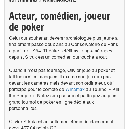
Acteur, comédien, joueur
de poker
Celui qui souhaitait devenir archéologue plus jeune a
finalement passé deux ans au Conservatoire de Paris
à partir de 1994. Théâtre, téléfilms, longs-métrages :
depuis, Sitruk est un comédien qui touche à tout.
Quand il n’est pas tournage, Olivier joue au poker et
fait tomber les masques. Il exerce son jeu non pas
devant les caméras mais devant son ordinateur, où il
participe pour le compte de
Winamax
au Tournoi « Kill
the People ». Notez son pseudo et participez au plus
grand tournoi de poker en ligne dédié aux
personnalités.
Olivier Sitruk est actuellement 4ème du classement
avec 457,84 points GP.