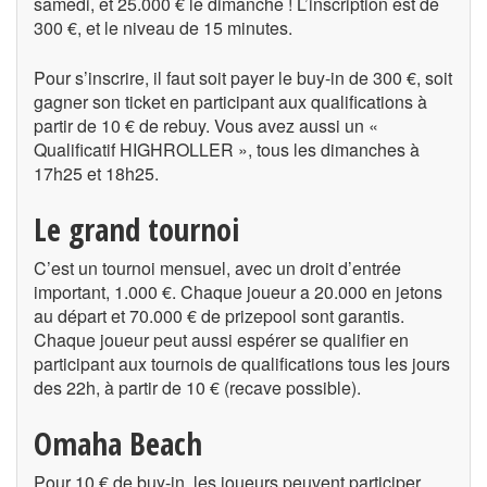
samedi, et 25.000 € le dimanche ! L’inscription est de
300 €, et le niveau de 15 minutes.
Pour s’inscrire, il faut soit payer le buy-in de 300 €, soit
gagner son ticket en participant aux qualifications à
partir de 10 € de rebuy. Vous avez aussi un «
Qualificatif HIGHROLLER », tous les dimanches à
17h25 et 18h25.
Le grand tournoi
C’est un tournoi mensuel, avec un droit d’entrée
important, 1.000 €. Chaque joueur a 20.000 en jetons
au départ et 70.000 € de prizepool sont garantis.
Chaque joueur peut aussi espérer se qualifier en
participant aux tournois de qualifications tous les jours
des 22h, à partir de 10 € (recave possible).
Omaha Beach
Pour 10 € de buy-in, les joueurs peuvent participer