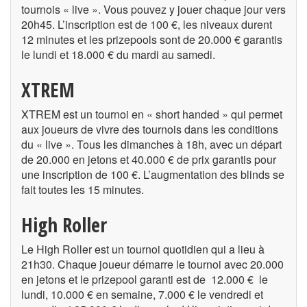
tournois « live ». Vous pouvez y jouer chaque jour vers
20h45. L’inscription est de 100 €, les niveaux durent
12 minutes et les prizepools sont de 20.000 € garantis
le lundi et 18.000 € du mardi au samedi.
XTREM
XTREM est un tournoi en « short handed » qui permet
aux joueurs de vivre des tournois dans les conditions
du « live ». Tous les dimanches à 18h, avec un départ
de 20.000 en jetons et 40.000 € de prix garantis pour
une inscription de 100 €. L’augmentation des blinds se
fait toutes les 15 minutes.
High Roller
Le High Roller est un tournoi quotidien qui a lieu à
21h30. Chaque joueur démarre le tournoi avec 20.000
en jetons et le prizepool garanti est de 12.000 € le
lundi, 10.000 € en semaine, 7.000 € le vendredi et