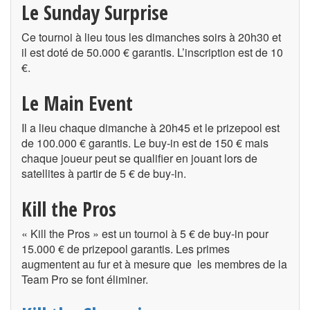
Le Sunday Surprise
Ce tournoi à lieu tous les dimanches soirs à 20h30 et
il est doté de 50.000 € garantis. L’inscription est de 10
€.
Le Main Event
Il a lieu chaque dimanche à 20h45 et le prizepool est
de 100.000 € garantis. Le buy-in est de 150 € mais
chaque joueur peut se qualifier en jouant lors de
satellites à partir de 5 € de buy-in.
Kill the Pros
« Kill the Pros » est un tournoi à 5 € de buy-in pour
15.000 € de prizepool garantis. Les primes
augmentent au fur et à mesure que les membres de la
Team Pro se font éliminer.