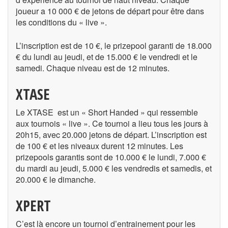
joueur a 10 000 € de jetons de départ pour être dans
les conditions du « live ».
L’inscription est de 10 €, le prizepool garanti de 18.000
€ du lundi au jeudi, et de 15.000 € le vendredi et le
samedi. Chaque niveau est de 12 minutes.
XTASE
Le XTASE est un « Short Handed » qui ressemble
aux tournois « live ». Ce tournoi a lieu tous les jours à
20h15, avec 20.000 jetons de départ. L’inscription est
de 100 € et les niveaux durent 12 minutes. Les
prizepools garantis sont de 10.000 € le lundi, 7.000 €
du mardi au jeudi, 5.000 € les vendredis et samedis, et
20.000 € le dimanche.
XPERT
C’est là encore un tournoi d’entrainement pour les