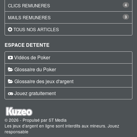
CLICS REMUNERES
4
MAILS REMUNERES
3
TOUS NOS ARTICLES
ESPACE DETENTE
Vidéos de Poker
Glossaire du Poker
Glossaire des jeux d'argent
Jouez gratuitement
© 2026 - Propulsé par ST Media
Les jeux d'argent en ligne sont interdits aux mineurs. Jouez
responsable