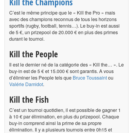
Kill the Champions
C’est le même principe que le « Kill the Pro » mais
avec des champions reconnus de tous les horizons
sportifs (rugby, football, tennis…). Le buy-in est aussi
de 5 €, un prizepool de 20.000 € en plus des primes
durant le tournoi.
Kill the People
Il est le dernier né de la catégorie des « Kill the… ». Le
buy-in est de 5 € et 15.000 € sont garantis. A vous
d’éliminer les People tels que
Bruce Toussaint
ou
Valérie Damidot
.
Kill the Fish
C’est un tournoi quotidien, il est possible de gagner 1
à 10 € par élimination, en plus du prizepool. Chaque
buy-in comprend ainsi la prime de sa propre
élimination. Il y a plusieurs tournois entre 0h15 et