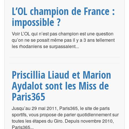
L’OL champion de France :
impossible ?
Voir L’OL qui n’est pas champion est une question
qu’on ne se posait même pas il y a 3 ans tellement
les rhodaniens se surpassaient...
Priscillia Liaud et Marion
Aydalot sont les Miss de
Paris365
Jusqu’au 29 mai 2011, Paris365, le site de paris
sportifs, vous propose de parier quotidiennement sur
toutes les étapes du Giro. Depuis novembre 2010,
Paris365...