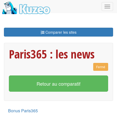
Comparer les sites
Paris365 : les news
Fermé
Retour au comparatif
Bonus Paris365