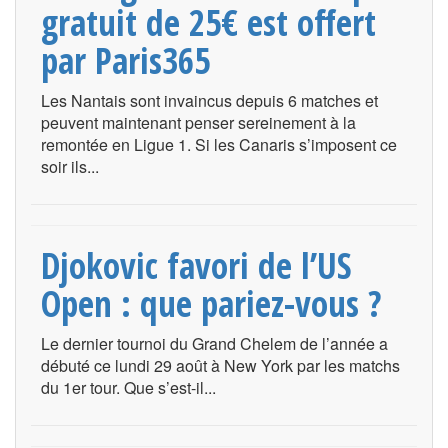
gratuit de 25€ est offert
par Paris365
Les Nantais sont invaincus depuis 6 matches et
peuvent maintenant penser sereinement à la
remontée en Ligue 1. Si les Canaris s’imposent ce
soir ils...
Djokovic favori de l’US
Open : que pariez-vous ?
Le dernier tournoi du Grand Chelem de l’année a
débuté ce lundi 29 août à New York par les matchs
du 1er tour. Que s’est-il...