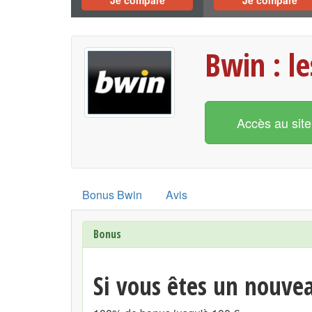
Je compare
Je compare
Bwin : le
Accès au site
Bonus Bwin
Avis
Bonus
Si vous êtes un nouve