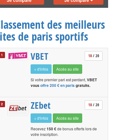
Je compare
Je compare
Classement des meilleurs
ites de paris sportifs
VBET
1
18
/ 20
+ d'infos
Accès au site
Si votre premier pari est perdant,
VBET
vous
offre 200 € en paris
gratuits.
ZEbet
2
18
/ 20
+ d'infos
Accès au site
Recevez
150 €
de bonus offerts lors de
votre inscription.