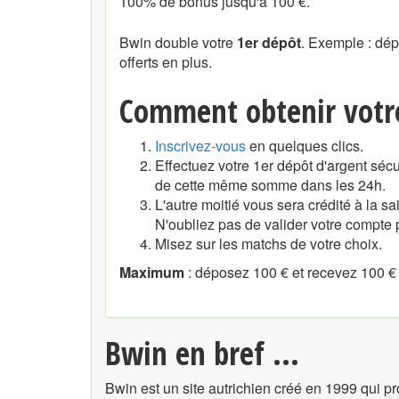
100% de bonus jusqu'à 100 €.
Bwin double votre
1er dépôt
. Exemple : dé
offerts en plus.
Comment obtenir votr
Inscrivez-vous
en quelques clics.
Effectuez votre 1er dépôt d'argent séc
de cette même somme dans les 24h.
L'autre moitié vous sera crédité à la s
N'oubliez pas de valider votre compte 
Misez sur les matchs de votre choix.
Maximum
: déposez 100 € et recevez 100 € 
Bwin en bref ...
Bwin est un site autrichien créé en 1999 qui p