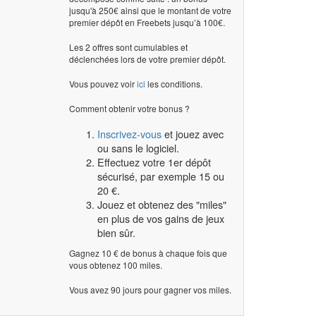
jusqu'à 250€ ainsi que le montant de votre
premier dépôt en Freebets jusqu’à 100€.
Les 2 offres sont cumulables et
déclenchées lors de votre premier dépôt.
Vous pouvez voir
ici
les conditions.
Comment obtenir votre bonus ?
Inscrivez-vous
et jouez avec
ou sans le logiciel.
Effectuez votre 1er dépôt
sécurisé, par exemple 15 ou
20 €.
Jouez et obtenez des "miles"
en plus de vos gains de jeux
bien sûr.
Gagnez 10 € de bonus à chaque fois que
vous obtenez 100 miles.
Vous avez 90 jours pour gagner vos miles.