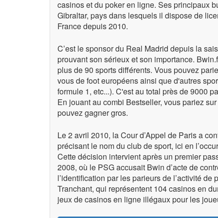
casinos et du poker en ligne. Ses principaux b
Gibraltar, pays dans lesquels il dispose de li
France depuis 2010.
C’est le sponsor du Real Madrid depuis la sa
prouvant son sérieux et son importance. Bwin.
plus de 90 sports différents. Vous pouvez parie
vous de foot européens ainsi que d'autres sports
formule 1, etc...). C'est au total près de 9000 pa
En jouant au combi Bestseller, vous pariez sur
pouvez gagner gros.
Le 2 avril 2010, la Cour d’Appel de Paris a con
précisant le nom du club de sport, ici en l’occ
Cette décision intervient après un premier pa
2008, où le PSG accusait Bwin d’acte de contre
l’identification par les parieurs de l’activité d
Tranchant, qui représentent 104 casinos en dur 
jeux de casinos en ligne illégaux pour les joue