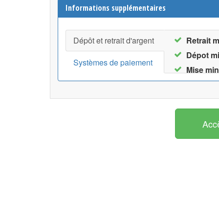
Informations supplémentaires
Dépôt et retrait d'argent
Retrait 
Dépot m
Systèmes de paiement
Mise mi
Accè