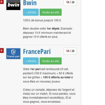
Bwin
8
18
/ 20
+ d'infos
Accès au site
100% de bonus jusqu'à 100 €.
Bwin double votre
1er dépôt
. Exemple :
déposez 10 € minimum maintenant et
gagnez 10 € offerts en plus.
FrancePari
9
18
/ 20
+ d'infos
Accès au site
Votre
1er pari
est remboursé s'il est
perdant (100 € maximum) + 50 € offerts
sur les grilles =
150 € offerts au total
si
vous êtes un nouveau joueur.
Créez un compte, déposez de l'argent et
misez sur un match. Si vous perdez, vous
êtes immédiatement recrédité(e). Et si
vous gagnez, vous encaissez.