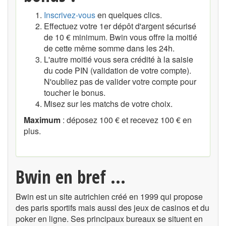
Inscrivez-vous
en quelques clics.
Effectuez votre 1er dépôt d'argent sécurisé
de 10 € minimum. Bwin vous offre la moitié
de cette même somme dans les 24h.
L'autre moitié vous sera crédité à la saisie
du code PIN (validation de votre compte).
N'oubliez pas de valider votre compte pour
toucher le bonus.
Misez sur les matchs de votre choix.
Maximum
: déposez 100 € et recevez 100 € en
plus.
Bwin en bref ...
Bwin est un site autrichien créé en 1999 qui propose
des paris sportifs mais aussi des jeux de casinos et du
poker en ligne. Ses principaux bureaux se situent en