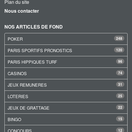
Plan du site
Nous contacter
NOS ARTICLES DE FOND
POKER
248
PARIS SPORTIFS PRONOSTICS
120
PARIS HIPPIQUES TURF
96
CASINOS
74
JEUX REMUNERES
31
LOTERIES
25
JEUX DE GRATTAGE
22
BINGO
15
CONCOURS
12