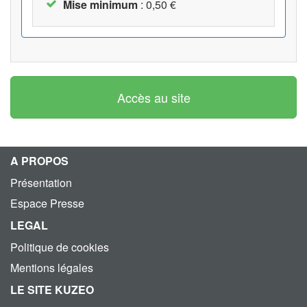
Mise minimum
: 0,50 €
Accès au site
A PROPOS
Présentation
Espace Presse
LEGAL
Politique de cookies
Mentions légales
LE SITE KUZEO