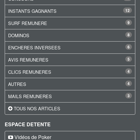
INSTANTS GAGNANTS
12
SURF REMUNERE
9
DOMINOS
8
ENCHERES INVERSEES
6
AVIS REMUNERES
5
CLICS REMUNERES
4
AUTRES
4
MAILS REMUNERES
3
TOUS NOS ARTICLES
ESPACE DETENTE
Vidéos de Poker