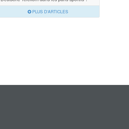
PLUS D'ARTICLES