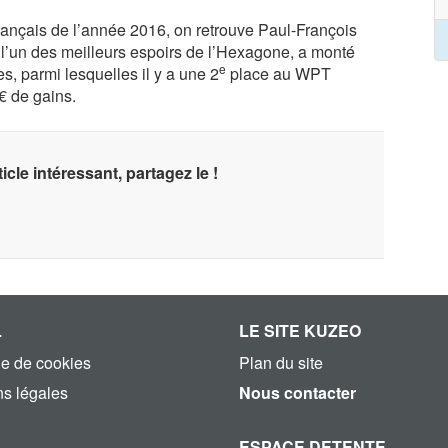
rançais de l’année 2016, on retrouve Paul-François
l’un des meilleurs espoirs de l’Hexagone, a monté
e
s, parmi lesquelles il y a une 2
place au WPT
 € de gains.
icle intéressant, partagez le !
L
LE SITE KUZEO
ue de cookies
Plan du site
s légales
Nous contacter
ESPACE DETENTE