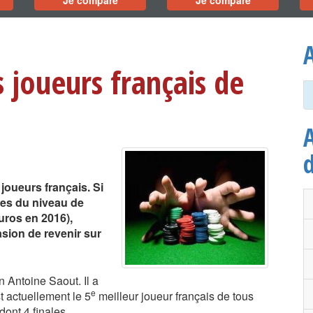
Je compare
Je compare
A
s joueurs français de
A
joueurs français. Si
es du niveau de
uros en 2016),
asion de revenir sur
n Antoine Saout. Il a
e
t actuellement le 5
meilleur joueur français de tous
dont 4 finales.