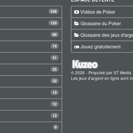
Vidéos de Poker
248
Glossaire du Poker
120
Glossaire des jeux d'arg
96
Jouez gratuitement
74
31
25
© 2026 - Propulsé par ST Media
Les jeux d'argent en ligne sont 
22
15
12
12
9