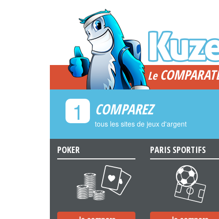
COMPARAT
Le
1
COMPAREZ
tous les sites de jeux d'argent
POKER
PARIS SPORTIFS
a
b