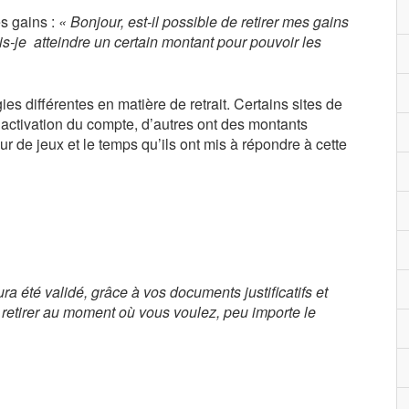
es gains :
« Bonjour, est-il possible de retirer mes gains
s-je atteindre un certain montant pour pouvoir les
ies différentes en matière de retrait. Certains sites de
s activation du compte, d’autres ont des montants
r de jeux et le temps qu’ils ont mis à répondre à cette
a été validé, grâce à vos documents justificatifs et
 retirer au moment où vous voulez, peu importe le