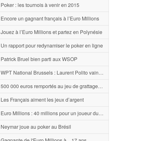
Poker : les tournois à venir en 2015
Encore un gagnant français à l’Euro Millions
Jouez à l’Euro Millions et partez en Polynésie
Un rapport pour redynamiser le poker en ligne
Patrick Bruel bien parti aux WSOP
WPT National Brussels : Laurent Polito vainqueur
500 000 euros remportés au jeu de grattage Cash
Les Français aiment les jeux d’argent
Euro Millions : 40 millions pour un joueur du Haut-Rhin
Neymar joue au poker au Brésil
Gagnante de l'Euro Millions à... 17 ans