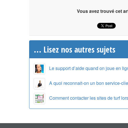
Vous avez trouvé cet art
... Lisez nos autres sujets
Le support d’aide quand on joue en lig
A quoi reconnait-on un bon service-clie
Comment contacter les sites de turf lor