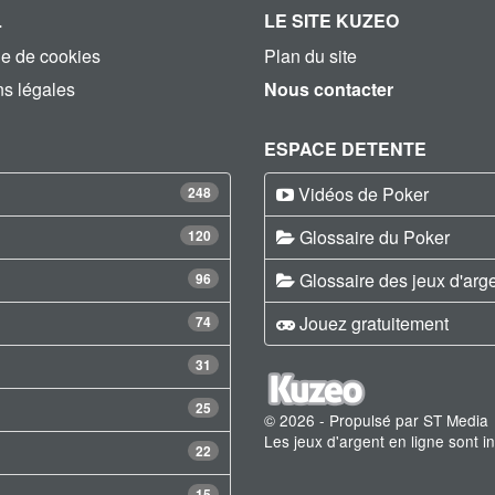
L
LE SITE KUZEO
ue de cookies
Plan du site
s légales
Nous contacter
ESPACE DETENTE
Vidéos de Poker
248
Glossaire du Poker
120
Glossaire des jeux d'arg
96
Jouez gratuitement
74
31
25
© 2026 - Propulsé par ST Media
Les jeux d'argent en ligne sont 
22
15