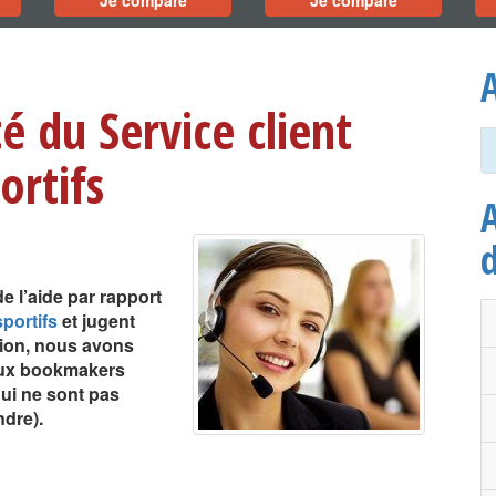
Je compare
Je compare
A
té du Service client
ortifs
A
e l’aide par rapport
sportifs
et jugent
ation, nous avons
aux bookmakers
qui ne sont pas
dre).