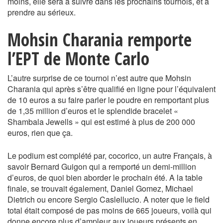
moins, elle sera à suivre dans les prochains tournois, et à
prendre au sérieux.
Mohsin Charania remporte
l’EPT de Monte Carlo
L’autre surprise de ce tournoi n’est autre que Mohsin
Charania qui après s’être qualifié en ligne pour l’équivalent
de 10 euros a su faire parler le poudre en remportant plus
de 1,35 million d’euros et le splendide bracelet «
Shambala Jewells » qui est estimé à plus de 200 000
euros, rien que ça.
Le podium est complété par, cocorico, un autre Français, à
savoir Bernard Guigon qui a remporté un demi-million
d’euros, de quoi bien aborder le prochain été. A la table
finale, se trouvait également, Daniel Gomez, Michael
Dietrich ou encore Sergio Caslellucio. A noter que le field
total était composé de pas moins de 665 joueurs, voilà qui
donne encore plus d’ampleur aux joueurs présents en