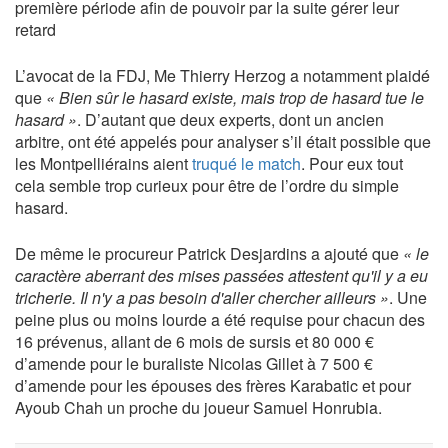
première période afin de pouvoir par la suite gérer leur
retard
L’avocat de la FDJ, Me Thierry Herzog a notamment plaidé
que
« Bien sûr le hasard existe, mais trop de hasard tue le
hasard »
. D’autant que deux experts, dont un ancien
arbitre, ont été appelés pour analyser s’il était possible que
les Montpelliérains aient
truqué le match
. Pour eux tout
cela semble trop curieux pour être de l’ordre du simple
hasard.
De même le procureur Patrick Desjardins a ajouté que
« le
caractère aberrant des mises passées attestent qu'il y a eu
tricherie. Il n'y a pas besoin d'aller chercher ailleurs »
. Une
peine plus ou moins lourde a été requise pour chacun des
16 prévenus, allant de 6 mois de sursis et 80 000 €
d’amende pour le buraliste Nicolas Gillet à 7 500 €
d’amende pour les épouses des frères Karabatic et pour
Ayoub Chah un proche du joueur Samuel Honrubia.