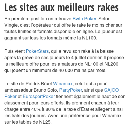
Les sites aux meilleurs rakes
En première position on retrouve
Bwin Poker
. Selon
Vingte, c’est l’opérateur qui offre le rake le moins cher sur
toutes limites et formats disponible en ligne. Le joueur est
gagnant sur tous les formats même la NL100.
Puis vient
PokerStars
, qui a revu son rake à la baisse
après la grève de ses joueurs le 4 juillet dernier. Il propose
la meilleure offre pour les amateurs de NL100 et NL200
qui jouent un minimum de 40 000 mains par mois.
Le site de Patrick Bruel
Winamax
, celui qui a pour
ambassadeur Bruno Solo,
PartyPoker
, ainsi que
SAjOO
Poker
et
EurosportPoker
tiennent également le haut de son
classement pour leurs efforts. Ils prennent chacun à leur
charge entre 40% à 80% de la taxe d’Etat et allègent ainsi
les frais des joueurs. Avec une préférence pour Winamax
sur les tables de NL25.