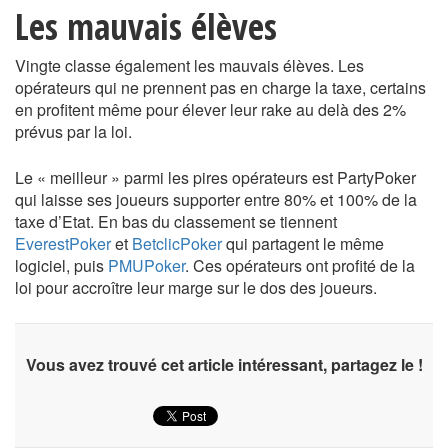
Les mauvais élèves
Vingte classe également les mauvais élèves. Les
opérateurs qui ne prennent pas en charge la taxe, certains
en profitent même pour élever leur rake au delà des 2%
prévus par la loi.
Le « meilleur » parmi les pires opérateurs est PartyPoker
qui laisse ses joueurs supporter entre 80% et 100% de la
taxe d’Etat. En bas du classement se tiennent
EverestPoker
et
BetclicPoker
qui partagent le même
logiciel, puis
PMUPoker
. Ces opérateurs ont profité de la
loi pour accroître leur marge sur le dos des joueurs.
Vous avez trouvé cet article intéressant, partagez le !