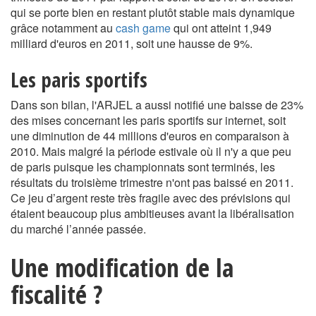
qui se porte bien en restant plutôt stable mais dynamique
grâce notamment au
cash game
qui ont atteint 1,949
milliard d'euros en 2011, soit une hausse de 9%.
Les paris sportifs
Dans son bilan, l'ARJEL a aussi notifié une baisse de 23%
des mises concernant les paris sportifs sur internet, soit
une diminution de 44 millions d'euros en comparaison à
2010. Mais malgré la période estivale où il n'y a que peu
de paris puisque les championnats sont terminés, les
résultats du troisième trimestre n'ont pas baissé en 2011.
Ce jeu d’argent reste très fragile avec des prévisions qui
étaient beaucoup plus ambitieuses avant la libéralisation
du marché l’année passée.
Une modification de la
fiscalité ?