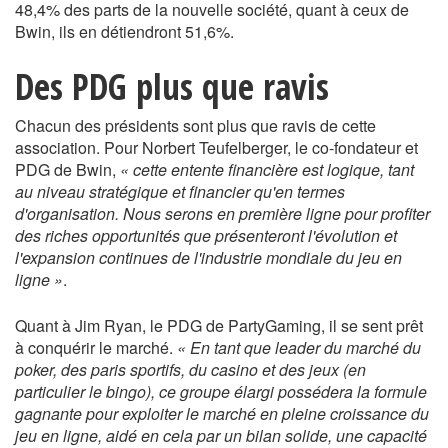
48,4% des parts de la nouvelle société, quant à ceux de
Bwin, ils en détiendront 51,6%.
Des PDG plus que ravis
Chacun des présidents sont plus que ravis de cette
association. Pour Norbert Teufelberger, le co-fondateur et
PDG de Bwin,
« cette entente financière est logique, tant
au niveau stratégique et financier qu'en termes
d'organisation. Nous serons en première ligne pour profiter
des riches opportunités que présenteront l'évolution et
l'expansion continues de l'industrie mondiale du jeu en
ligne »
.
Quant à Jim Ryan, le PDG de PartyGaming, il se sent prêt
à conquérir le marché.
« En tant que leader du marché du
poker, des paris sportifs, du casino et des jeux (en
particulier le bingo), ce groupe élargi possédera la formule
gagnante pour exploiter le marché en pleine croissance du
jeu en ligne, aidé en cela par un bilan solide, une capacité