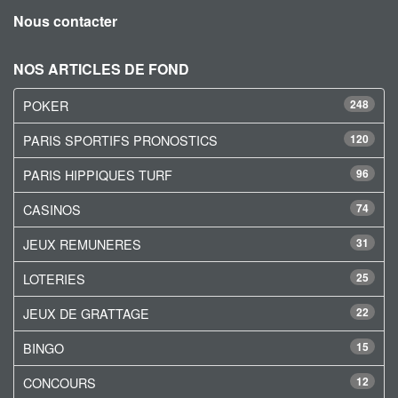
Nous contacter
NOS ARTICLES DE FOND
POKER
248
PARIS SPORTIFS PRONOSTICS
120
PARIS HIPPIQUES TURF
96
CASINOS
74
JEUX REMUNERES
31
LOTERIES
25
JEUX DE GRATTAGE
22
BINGO
15
CONCOURS
12