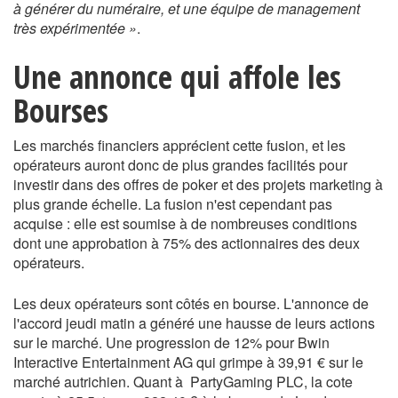
à générer du numéraire, et une équipe de management
très expérimentée »
.
Une annonce qui affole les
Bourses
Les marchés financiers apprécient cette fusion, et les
opérateurs auront donc de plus grandes facilités pour
investir dans des offres de poker et des projets marketing à
plus grande échelle. La fusion n'est cependant pas
acquise : elle est soumise à de nombreuses conditions
dont une approbation à 75% des actionnaires des deux
opérateurs.
Les deux opérateurs sont côtés en bourse. L'annonce de
l'accord jeudi matin a généré une hausse de leurs actions
sur le marché. Une progression de 12% pour Bwin
Interactive Entertainment AG qui grimpe à 39,91 € sur le
marché autrichien. Quant à PartyGaming PLC, la cote