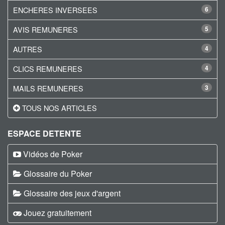
ENCHERES INVERSEES
6
AVIS REMUNERES
5
AUTRES
4
CLICS REMUNERES
4
MAILS REMUNERES
3
TOUS NOS ARTICLES
ESPACE DETENTE
Vidéos de Poker
Glossaire du Poker
Glossaire des jeux d'argent
Jouez gratuitement