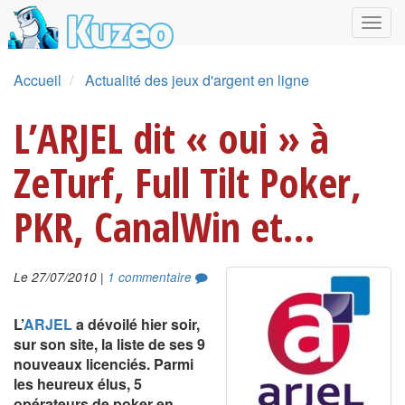
Accueil
Actualité des jeux d'argent en ligne
L’ARJEL dit « oui » à
ZeTurf, Full Tilt Poker,
PKR, CanalWin et…
|
Le 27/07/2010
1 commentaire
L’
ARJEL
a dévoilé hier soir,
sur son site, la liste de ses 9
nouveaux licenciés. Parmi
les heureux élus, 5
opérateurs de poker en