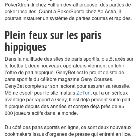
PokerXtrem.fr chez Fullfun devrait proposer des parties de
poker insolites. Quant à PokerSubito chez Ad Astra, il
pourrait instaurer un système de parties courtes et rapides.
Plein feux sur les paris
hippiques
Dans la multitude des sites de paris sportifs, plutôt axés sur
le football, deux nouveaux opérateurs viennent enrichir
l’offre de pari hippique. GenyBet est le projet de site de
paris sportifs du célèbre magazine Geny Courses.
GenyBet compte sur son lectorat pour assurer sa réussite.
Même espoir pour le site maltais
ZeTurf
, qui a un sérieux
avantage par rapport à Geny, il est déjà présent sur le pari
hippique depuis des années et compte déjà près de 65
000 joueurs actifs dans le monde.
Du côté des paris sportifs en ligne, ce sont deux nouveaux
bookmakers issus d’organes de presse qui entrent en lice.