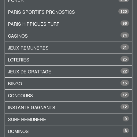
PARIS SPORTIFS PRONOSTICS
120
PARIS HIPPIQUES TURF
96
CASINOS
74
JEUX REMUNERES
31
LOTERIES
25
JEUX DE GRATTAGE
22
BINGO
15
CONCOURS
12
INSTANTS GAGNANTS
12
SURF REMUNERE
9
DOMINOS
8