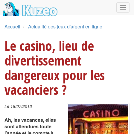
Accueil
Actualité des jeux d'argent en ligne
Le casino, lieu de
divertissement
dangereux pour les
vacanciers ?
Le 18/07/2013
Ah, les vacances, elles
sont attendues toute
l’année et le compte à