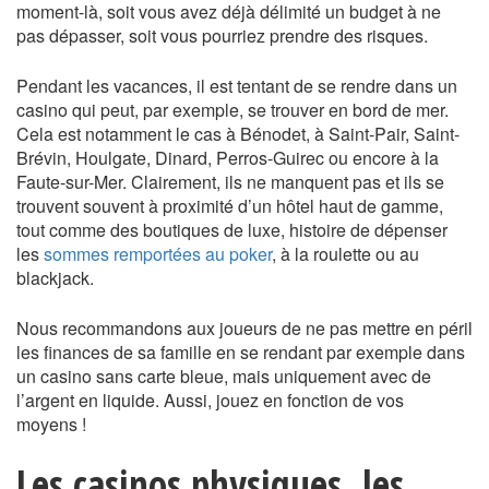
moment-là, soit vous avez déjà délimité un budget à ne
pas dépasser, soit vous pourriez prendre des risques.
Pendant les vacances, il est tentant de se rendre dans un
casino qui peut, par exemple, se trouver en bord de mer.
Cela est notamment le cas à Bénodet, à Saint-Pair, Saint-
Brévin, Houlgate, Dinard, Perros-Guirec ou encore à la
Faute-sur-Mer. Clairement, ils ne manquent pas et ils se
trouvent souvent à proximité d’un hôtel haut de gamme,
tout comme des boutiques de luxe, histoire de dépenser
les
sommes remportées au poker
, à la roulette ou au
blackjack.
Nous recommandons aux joueurs de ne pas mettre en péril
les finances de sa famille en se rendant par exemple dans
un casino sans carte bleue, mais uniquement avec de
l’argent en liquide. Aussi, jouez en fonction de vos
moyens !
Les casinos physiques, les