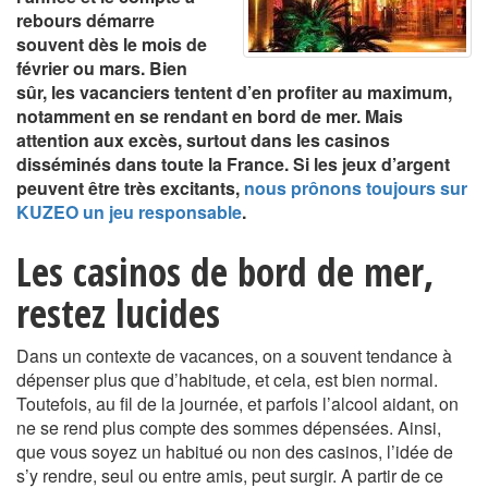
rebours démarre
souvent dès le mois de
février ou mars. Bien
sûr, les vacanciers tentent d’en profiter au maximum,
notamment en se rendant en bord de mer. Mais
attention aux excès, surtout dans les casinos
disséminés dans toute la France. Si les jeux d’argent
peuvent être très excitants,
nous prônons toujours sur
KUZEO un jeu responsable
.
Les casinos de bord de mer,
restez lucides
Dans un contexte de vacances, on a souvent tendance à
dépenser plus que d’habitude, et cela, est bien normal.
Toutefois, au fil de la journée, et parfois l’alcool aidant, on
ne se rend plus compte des sommes dépensées. Ainsi,
que vous soyez un habitué ou non des casinos, l’idée de
s’y rendre, seul ou entre amis, peut surgir. A partir de ce