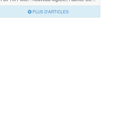
PLUS D'ARTICLES