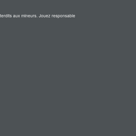
interdits aux mineurs. Jouez responsable