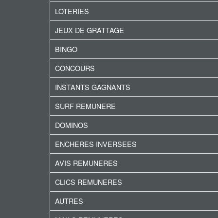
LOTERIES
JEUX DE GRATTAGE
BINGO
CONCOURS
INSTANTS GAGNANTS
SURF REMUNERE
DOMINOS
ENCHERES INVERSEES
AVIS REMUNERES
CLICS REMUNERES
AUTRES