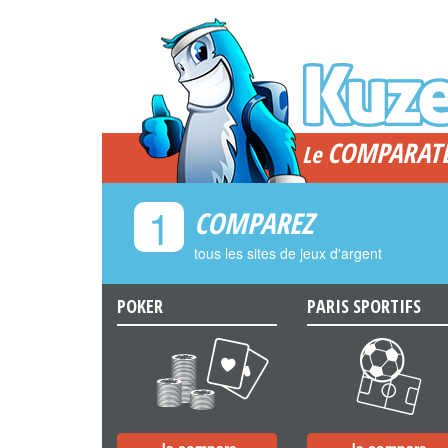
COMPARAT
Le
1
COMPAREZ
tous les sites de jeux d'argent
POKER
PARIS SPORTIFS
a
b