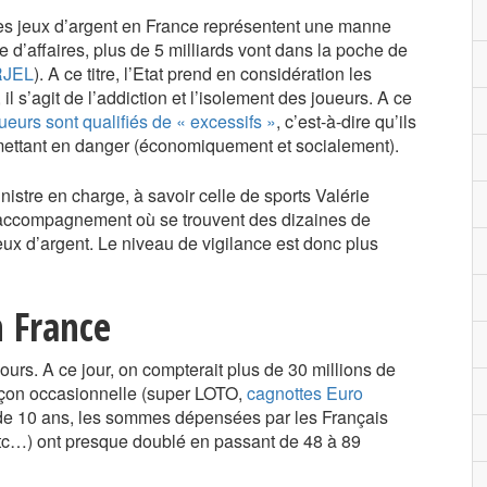
 les jeux d’argent en France représentent une manne
re d’affaires, plus de 5 milliards vont dans la poche de
RJEL
). A ce titre, l’Etat prend en considération les
l s’agit de l’addiction et l’isolement des joueurs. A ce
ueurs sont qualifiés de « excessifs »
, c’est-à-dire qu’ils
 mettant en danger (économiquement et socialement).
nistre en charge, à savoir celle de sports Valérie
 d’accompagnement où se trouvent des dizaines de
eux d’argent. Le niveau de vigilance est donc plus
n France
ours. A ce jour, on compterait plus de 30 millions de
açon occasionnelle (super LOTO,
cagnottes Euro
ns de 10 ans, les sommes dépensées par les Français
, etc…) ont presque doublé en passant de 48 à 89