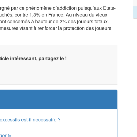
pargné par ce phénomène d’addiction puisqu’aux Etats-
uchés, contre 1,3% en France. Au niveau du vieux
s sont concernés à hauteur de 2% des joueurs totaux.
sures visant à renforcer la protection des joueurs
icle intéressant, partagez le !
excessifs est-il nécessaire ?
rgent»