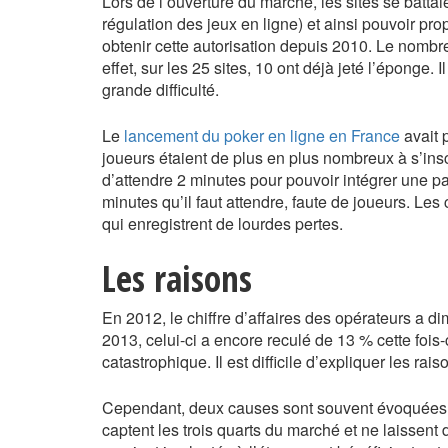
Lors de l’ouverture du marché, les sites se battai
régulation des jeux en ligne) et ainsi pouvoir pro
obtenir cette autorisation depuis 2010. Le nombre
effet, sur les 25 sites, 10 ont déjà jeté l’éponge.
grande difficulté.
Le
lancement du poker en ligne en France
avait 
joueurs étaient de plus en plus nombreux à s’inscri
d’attendre 2 minutes pour pouvoir intégrer une pa
minutes qu’il faut attendre, faute de joueurs. Le
qui enregistrent de lourdes pertes.
Les raisons
En 2012, le chiffre d’affaires des opérateurs a di
2013, celui-ci a encore reculé de 13 % cette fois-
catastrophique. Il est difficile d’expliquer les rai
Cependant, deux causes sont souvent évoquées. 
captent les trois quarts du marché et ne laissent