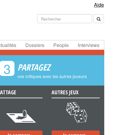
Aide
tualités
Dossiers
People
Interviews
3
PARTAGEZ
vos critiques avec les autres joueurs
ATTAGE
AUTRES JEUX
e
f