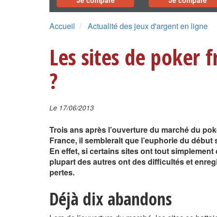
Je compare
Je compare
Accueil
Actualité des jeux d'argent en ligne
Les sites de poker f
?
Le 17/06/2013
Trois ans après l’ouverture du marché du pok
France, il semblerait que l’euphorie du début 
En effet, si certains sites ont tout simplement d
plupart des autres ont des difficultés et enre
pertes.
Déjà dix abandons