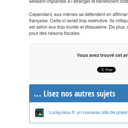
seraient implantés à l’étranger et bénéficient n
Cependant, eux-mêmes se défendent en affirmant q
française. Celle-ci serait trop restrictive. Ils cri
est selon eux trop lourde et dissuasive. De plus, 
pour des raisons fiscales.
Vous avez trouvé cet art
... Lisez nos autres sujets
LuckyJeux.fr, un nouveau site de poker