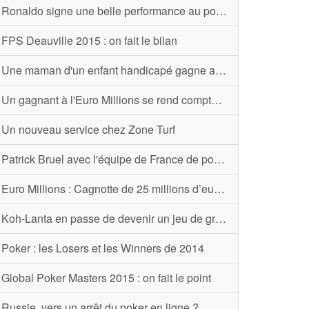
Ronaldo signe une belle performance au poker
​FPS Deauville 2015 : on fait le bilan​
Une maman d'un enfant handicapé gagne au Loto
Un gagnant à l'Euro Millions se rend compte de son gain un mois après
Un nouveau service chez Zone Turf
Patrick Bruel avec l'équipe de France de poker
Euro Millions : Cagnotte de 25 millions d’euros
Koh-Lanta en passe de devenir un jeu de grattage
Poker : les Losers et les Winners de 2014
Global Poker Masters 2015 : on fait le point
Russie, vers un arrêt du poker en ligne ?