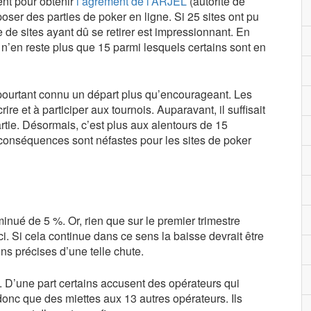
ent pour obtenir
l’agrément de l’ARJEL
(autorité de
poser des parties de poker en ligne. Si 25 sites ont pu
 de sites ayant dû se retirer est impressionnant. En
 Il n’en reste plus que 15 parmi lesquels certains sont en
pourtant connu un départ plus qu’encourageant. Les
re et à participer aux tournois. Auparavant, il suffisait
rtie. Désormais, c’est plus aux alentours de 15
s conséquences sont néfastes pour les sites de poker
minué de 5 %. Or, rien que sur le premier trimestre
ci. Si cela continue dans ce sens la baisse devrait être
sons précises d’une telle chute.
D’une part certains accusent des opérateurs qui
 donc que des miettes aux 13 autres opérateurs. Ils