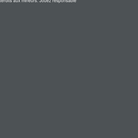
interdits aux mineurs. Jouez responsable