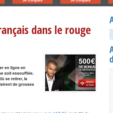
Je compare
Je compare
A
rançais dans le rouge
A
er en ligne en
se soit essoufflée.
û se retirer, la
gistrent de grosses