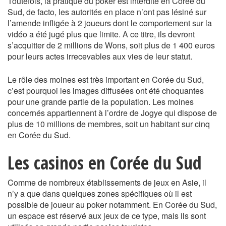
Toutefois, la pratique du poker est interdite en Corée du
Sud, de facto, les autorités en place n’ont pas lésiné sur
l’amende infligée à 2 joueurs dont le comportement sur la
vidéo a été jugé plus que limite. A ce titre, ils devront
s’acquitter de 2 millions de Wons, soit plus de 1 400 euros
pour leurs actes irrecevables aux vies de leur statut.
Le rôle des moines est très important en Corée du Sud,
c’est pourquoi les images diffusées ont été choquantes
pour une grande partie de la population. Les moines
concernés appartiennent à l’ordre de Jogye qui dispose de
plus de 10 millions de membres, soit un habitant sur cinq
en Corée du Sud.
Les casinos en Corée du Sud
Comme de nombreux établissements de jeux en Asie, il
n’y a que dans quelques zones spécifiques où il est
possible de joueur au poker notamment. En Corée du Sud,
un espace est réservé aux jeux de ce type, mais ils sont