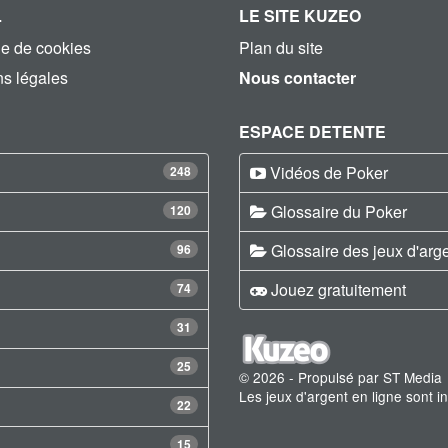
L
LE SITE KUZEO
ue de cookies
Plan du site
s légales
Nous contacter
ESPACE DETENTE
Vidéos de Poker
248
Glossaire du Poker
120
Glossaire des jeux d'arg
96
Jouez gratuitement
74
31
25
© 2026 - Propulsé par ST Media
Les jeux d'argent en ligne sont 
22
15