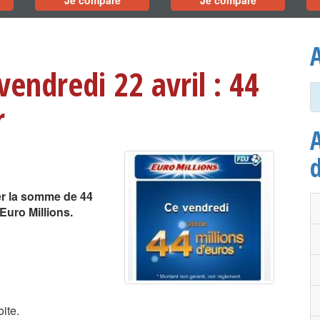
Je compare
Je compare
A
vendredi 22 avril : 44
r
A
er la somme de 44
’Euro Millions.
ite.