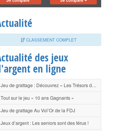
Je compare
Je compare
ctualité
CLASSEMENT COMPLET
ctualité des jeux
d'argent en ligne
Jeu de grattage : Découvrez « Les Trésors du Nil »
Tout sur le jeu « 10 ans Gagnants »
Jeu de grattage Au Vol’Or de la FDJ
Jeux d’argent : Les seniors sont des férus !