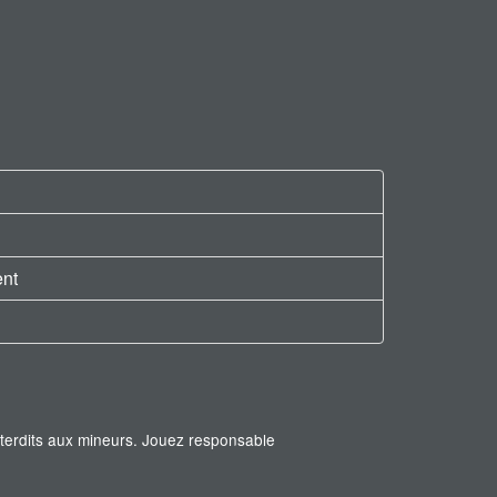
ent
interdits aux mineurs. Jouez responsable