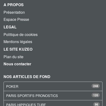
A PROPOS
Présentation
Espace Presse
LEGAL
Politique de cookies
Mentions légales
LE SITE KUZEO
Plan du site
Nous contacter
NOS ARTICLES DE FOND
POKER
248
PARIS SPORTIFS PRONOSTICS
120
PARIS HIPPIQUES TURF
96