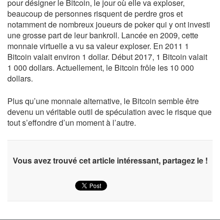
pour désigner le Bitcoin, le jour où elle va exploser,
beaucoup de personnes risquent de perdre gros et
notamment de nombreux joueurs de poker qui y ont investi
une grosse part de leur bankroll. Lancée en 2009, cette
monnaie virtuelle a vu sa valeur exploser. En 2011 1
Bitcoin valait environ 1 dollar. Début 2017, 1 Bitcoin valait
1 000 dollars. Actuellement, le Bitcoin frôle les 10 000
dollars.
Plus qu’une monnaie alternative, le Bitcoin semble être
devenu un véritable outil de spéculation avec le risque que
tout s’effondre d’un moment à l’autre.
Vous avez trouvé cet article intéressant, partagez le !