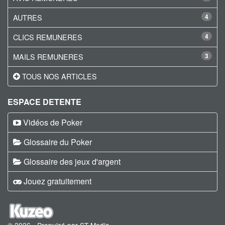
AUTRES
4
CLICS REMUNERES
4
MAILS REMUNERES
3
TOUS NOS ARTICLES
ESPACE DETENTE
Vidéos de Poker
Glossaire du Poker
Glossaire des jeux d'argent
Jouez gratuitement
© 2026 - Propulsé par ST Media