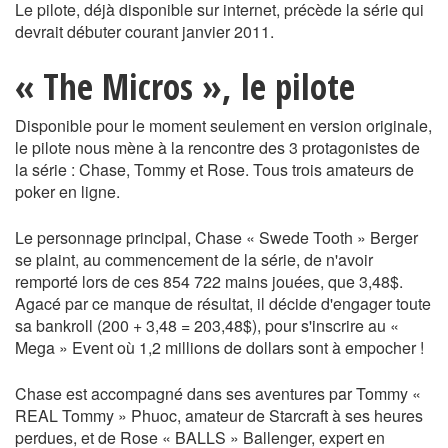
Le pilote, déjà disponible sur internet, précède la série qui
devrait débuter courant janvier 2011.
« The Micros », le pilote
Disponible pour le moment seulement en version originale,
le pilote nous mène à la rencontre des 3 protagonistes de
la série : Chase, Tommy et Rose. Tous trois amateurs de
poker en ligne.
Le personnage principal, Chase « Swede Tooth » Berger
se plaint, au commencement de la série, de n'avoir
remporté lors de ces 854 722 mains jouées, que 3,48$.
Agacé par ce manque de résultat, il décide d'engager toute
sa bankroll (200 + 3,48 = 203,48$), pour s'inscrire au «
Mega » Event où 1,2 millions de dollars sont à empocher !
Chase est accompagné dans ses aventures par Tommy «
REAL Tommy » Phuoc, amateur de Starcraft à ses heures
perdues, et de Rose « BALLS » Ballenger, expert en