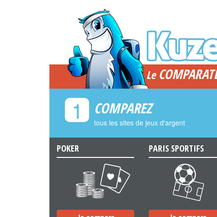
COMPARAT
Le
1
COMPAREZ
tous les sites de jeux d'argent
POKER
PARIS SPORTIFS
a
b