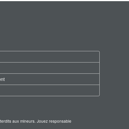
ent
interdits aux mineurs. Jouez responsable