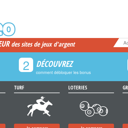
EUR
Ac
des sites de jeux d'argent
2
DÉCOUVREZ
comment débloquer les bonus
TURF
LOTERIES
GR
d
c