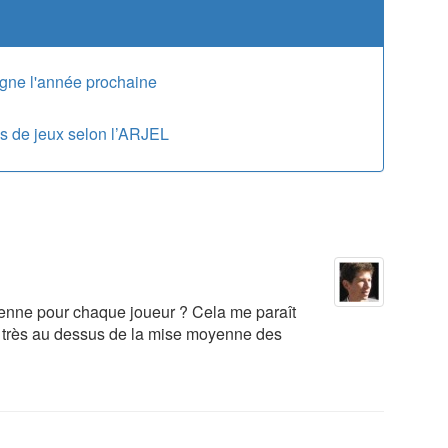
igne l'année prochaine
es de jeux selon l’ARJEL
yenne pour chaque joueur ? Cela me paraît
 très au dessus de la mise moyenne des