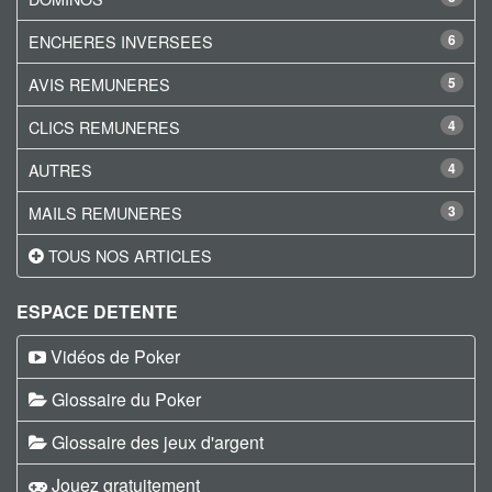
ENCHERES INVERSEES
6
AVIS REMUNERES
5
CLICS REMUNERES
4
AUTRES
4
MAILS REMUNERES
3
TOUS NOS ARTICLES
ESPACE DETENTE
Vidéos de Poker
Glossaire du Poker
Glossaire des jeux d'argent
Jouez gratuitement