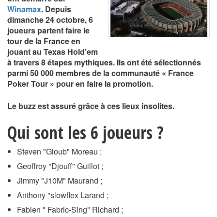
Winamax
. Depuis
dimanche 24 octobre, 6
joueurs partent faire le
tour de la France en
jouant au Texas Hold’em
à travers 8 étapes mythiques. Ils ont été sélectionnés
parmi 50 000 membres de la communauté « France
Poker Tour » pour en faire la promotion.
Le buzz est assuré grâce à ces lieux insolites.
Qui sont les 6 joueurs ?
Steven "Gloub" Moreau ;
Geoffroy "Djouff" Guillot ;
Jimmy "J10M" Maurand ;
Anthony "slowflex Larand ;
Fabien " Fabric-Sing" Richard ;