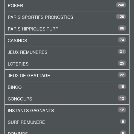
POKER
248
PARIS SPORTIFS PRONOSTICS
120
PARIS HIPPIQUES TURF
96
CASINOS
74
JEUX REMUNERES
31
LOTERIES
25
JEUX DE GRATTAGE
22
BINGO
15
CONCOURS
12
INSTANTS GAGNANTS
12
SURF REMUNERE
9
DOMINOS
8