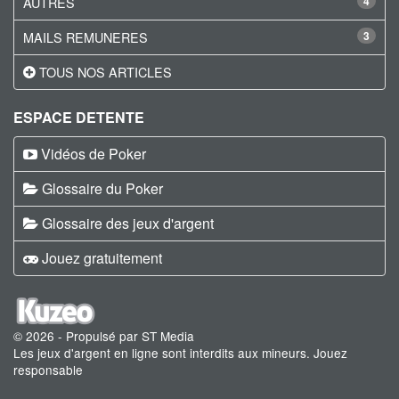
AUTRES
4
MAILS REMUNERES
3
TOUS NOS ARTICLES
ESPACE DETENTE
Vidéos de Poker
Glossaire du Poker
Glossaire des jeux d'argent
Jouez gratuitement
© 2026 - Propulsé par ST Media
Les jeux d'argent en ligne sont interdits aux mineurs. Jouez
responsable