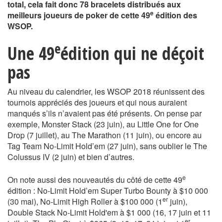
total, cela fait donc 78 bracelets distribués aux
e
meilleurs joueurs de poker de cette 49
édition des
WSOP.
e
Une 49
édition qui ne déçoit
pas
Au niveau du calendrier, les WSOP 2018 réunissent des
tournois appréciés des joueurs et qui nous auraient
manqués s’ils n’avaient pas été présents. On pense par
exemple, Monster Stack (23 juin), au Little One for One
Drop (7 juillet), au The Marathon (11 juin), ou encore au
Tag Team No-Limit Hold’em (27 juin), sans oublier le The
Colussus IV (2 juin) et bien d’autres.
e
On note aussi des nouveautés du côté de cette 49
édition : No-Limit Hold’em Super Turbo Bounty à $10 000
er
(30 mai), No-Limit High Roller à $100 000 (1
juin),
Double Stack No-Limit Hold'em à $1 000 (16, 17 juin et 11
er