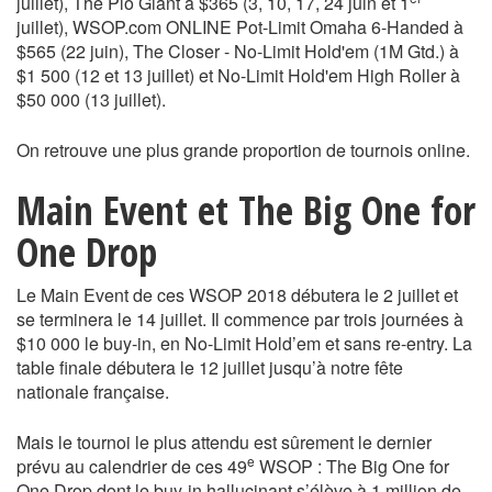
juillet), The Plo Giant à $365 (3, 10, 17, 24 juin et 1
juillet), WSOP.com ONLINE Pot-Limit Omaha 6-Handed à
$565 (22 juin), The Closer - No-Limit Hold'em (1M Gtd.) à
$1 500 (12 et 13 juillet) et No-Limit Hold'em High Roller à
$50 000 (13 juillet).
On retrouve une plus grande proportion de tournois online.
Main Event et The Big One for
One Drop
Le Main Event de ces WSOP 2018 débutera le 2 juillet et
se terminera le 14 juillet. Il commence par trois journées à
$10 000 le buy-in, en No-Limit Hold’em et sans re-entry. La
table finale débutera le 12 juillet jusqu’à notre fête
nationale française.
Mais le tournoi le plus attendu est sûrement le dernier
e
prévu au calendrier de ces 49
WSOP : The Big One for
One Drop dont le buy-in hallucinant s’élève à 1 million de