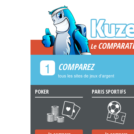
COMPARAT
Le
1
COMPAREZ
tous les sites de jeux d'argent
POKER
PARIS SPORTIFS
a
b