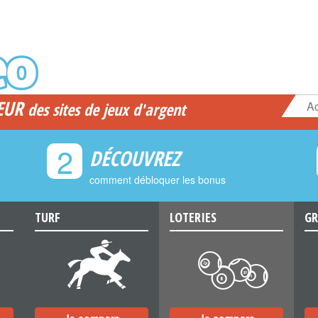
EUR
Ac
des sites de jeux d'argent
2
DÉCOUVREZ
comment débloquer les bonus
TURF
LOTERIES
GR
d
c