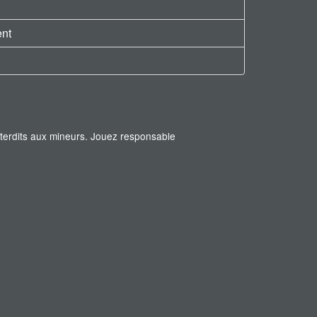
ent
interdits aux mineurs. Jouez responsable