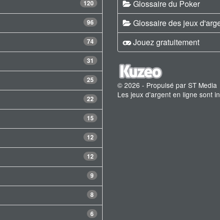
Glossaire du Poker
120
Glossaire des jeux d'arg
96
Jouez gratuitement
74
31
25
© 2026 - Propulsé par ST Media
Les jeux d'argent en ligne sont 
22
15
12
12
9
8
6