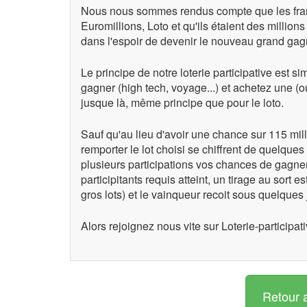
Nous nous sommes rendus compte que les frança
Euromillions, Loto et qu'ils étaient des millio
dans l'espoir de devenir le nouveau grand gagn
Le principe de notre loterie participative est s
gagner (high tech, voyage...) et achetez une (ou
jusque là, même principe que pour le loto.
Sauf qu'au lieu d'avoir une chance sur 115 mill
remporter le lot choisi se chiffrent de quelque
plusieurs participations vos chances de gagne
participitants requis atteint, un tirage au sort e
gros lots) et le vainqueur recoit sous quelques 
Alors rejoignez nous vite sur Loterie-participati
Retour 