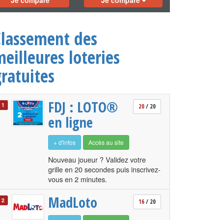
Je compare
Je compare
Classement des
eilleures loteries
ratuites
FDJ : LOTO®
1
20
/ 20
en ligne
+ d'infos
Accès au site
Nouveau joueur ? Validez votre
grille en 20 secondes puis inscrivez-
vous en 2 minutes.
MadLoto
2
16
/ 20