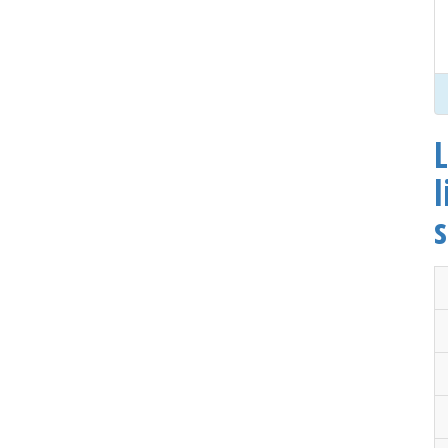
L
l
s