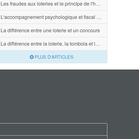
Les fraudes aux loteries et le principe de l'hameçonnage
L'accompagnement psychologique et fiscal de la Française des Jeux pour les gros gagnants
La différence entre une loterie et un concours
La différence entre la loterie, la tombola et le loto
PLUS D'ARTICLES