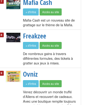
Mafia Cash
7
+ d'infos
Accès au site
Mafia-Cash est un nouveau site de
grattage sur le thème de la Mafia.
Freakzee
8
+ d'infos
Accès au site
De nombreux gains à travers
différentes formules, des tickets à
gratter aux jeux à mises.
Ovniz
9
+ d'infos
Accès au site
Venez découvrir un monde truffé
d'Aliens et recouvert de cadeaux.
Avec une boutique remplie toujours