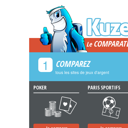
COMPARAT
Le
1
COMPAREZ
tous les sites de jeux d'argent
POKER
PARIS SPORTIFS
a
b