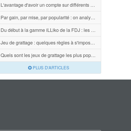
L'avantage d'avoir un compte sur différents sites de jeux de grattage
Par gain, par mise, par popularité : on analyse la gamme illiko de FDJ
Du début à la gamme iLLiko de la FDJ : les jeux de grattage ont changé
Jeu de grattage : quelques règles à s'imposer après un gain conséquent
Quels sont les jeux de grattage les plus populaires depuis 30 ans ?
PLUS D'ARTICLES