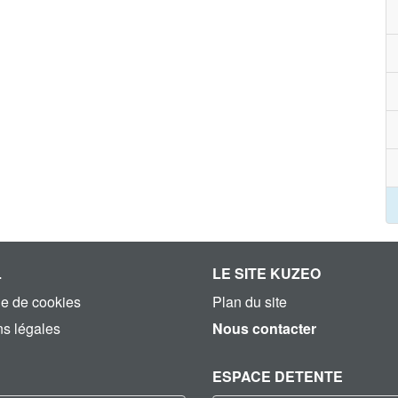
L
LE SITE KUZEO
ue de cookies
Plan du site
s légales
Nous contacter
ESPACE DETENTE