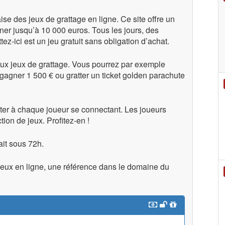
ise des jeux de grattage en ligne. Ce site offre un
ner jusqu’à 10 000 euros. Tous les jours, des
ttez-ici est un jeu gratuit sans obligation d’achat.
eux jeux de grattage. Vous pourrez par exemple
gagner 1 500 € ou gratter un ticket golden parachute
ratter à chaque joueur se connectant. Les joueurs
tion de jeux. Profitez-en !
fait sous 72h.
 jeux en ligne, une référence dans le domaine du