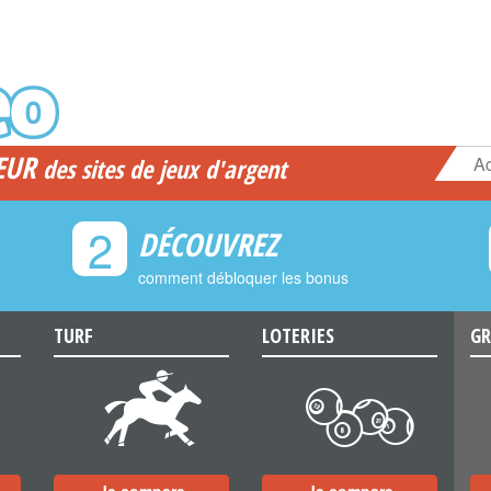
EUR
Ac
des sites de jeux d'argent
2
DÉCOUVREZ
comment débloquer les bonus
TURF
LOTERIES
GR
d
c