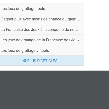
Les jeux de grattage réels
Gagner plus avec moins de chance ou gagner moins avec plus de chance ?
La Française des Jeux à la conquête de nouveaux «gratteurs»
Les jeux de grattage de la Française des Jeux
Les jeux de grattage virtuels
PLUS D'ARTICLES