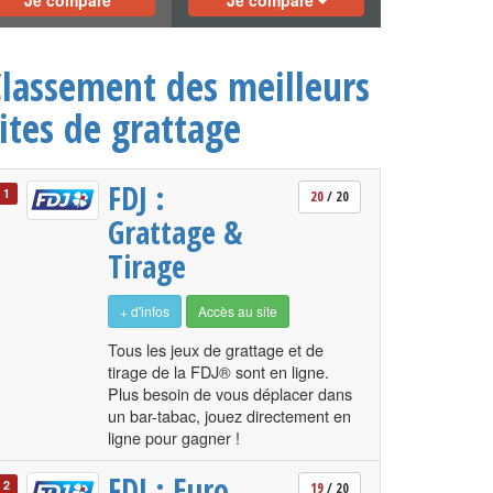
Je compare
Je compare
Classement des meilleurs
ites de grattage
FDJ :
1
20
/ 20
Grattage &
Tirage
+ d'infos
Accès au site
Tous les jeux de grattage et de
tirage de la FDJ® sont en ligne.
Plus besoin de vous déplacer dans
un bar-tabac, jouez directement en
ligne pour gagner !
FDJ : Euro
2
19
/ 20