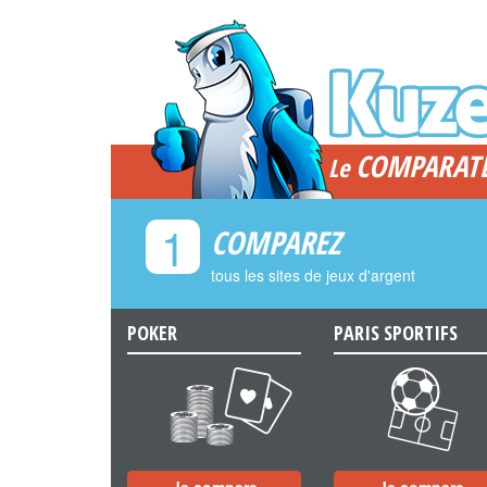
COMPARAT
Le
1
COMPAREZ
tous les sites de jeux d'argent
POKER
PARIS SPORTIFS
a
b